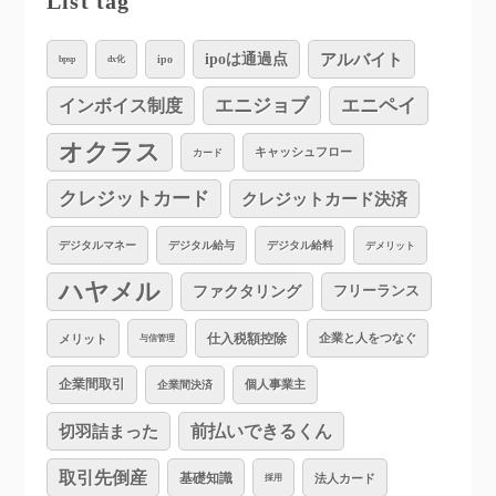
List tag
アルバイト
ipoは通過点
ipo
bpsp
dx化
インボイス制度
エニジョブ
エニペイ
オクラス
キャッシュフロー
カード
クレジットカード
クレジットカード決済
デジタルマネー
デジタル給与
デジタル給料
デメリット
ハヤメル
ファクタリング
フリーランス
仕入税額控除
企業と人をつなぐ
メリット
与信管理
企業間取引
個人事業主
企業間決済
切羽詰まった
前払いできるくん
取引先倒産
基礎知識
法人カード
採用