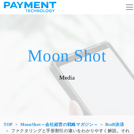
コンテンツへスキップ
メインナビゲーション
Moon Shot
Media
TOP
MoonShot～会社経営の戦略マガジン～
BtoB決済
ファクタリングと手形割引の違いをわかりやすく解説。それ