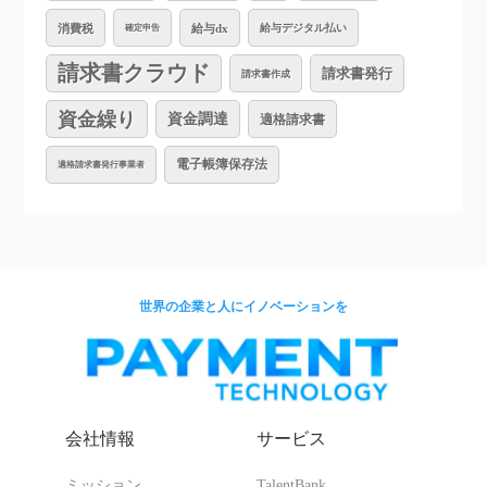
消費税
給与dx
給与デジタル払い
確定申告
請求書クラウド
請求書発行
請求書作成
資金繰り
資金調達
適格請求書
電子帳簿保存法
適格請求書発行事業者
世界の企業と人にイノベーションを
会社情報
サービス
ミッション
TalentBank