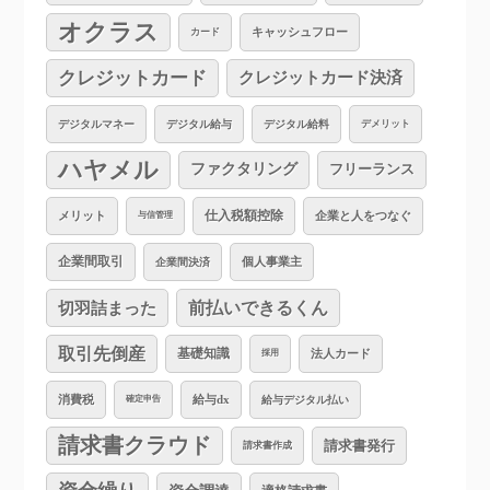
オクラス
キャッシュフロー
カード
クレジットカード
クレジットカード決済
デジタルマネー
デジタル給与
デジタル給料
デメリット
ハヤメル
ファクタリング
フリーランス
仕入税額控除
企業と人をつなぐ
メリット
与信管理
企業間取引
個人事業主
企業間決済
切羽詰まった
前払いできるくん
取引先倒産
基礎知識
法人カード
採用
消費税
給与dx
給与デジタル払い
確定申告
請求書クラウド
請求書発行
請求書作成