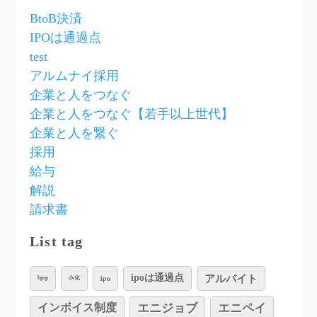
BtoB決済
IPOは通過点
test
アルムナイ採用
企業と人をつなぐ
企業と人をつなぐ【若手以上世代】
企業と人を繋ぐ
採用
給与
解説
請求書
List tag
アルバイト
ipoは通過点
ipo
bpsp
dx化
インボイス制度
エニジョブ
エニペイ