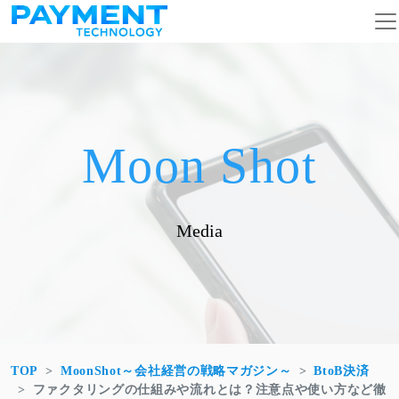
コンテンツへスキップ
メインナビゲーション
Moon Shot
Media
TOP
MoonShot～会社経営の戦略マガジン～
BtoB決済
ファクタリングの仕組みや流れとは？注意点や使い方など徹