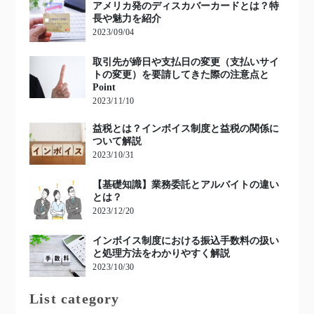
アメリカ発のディスカバーカードとは？特
長や魅力を紹介
2023/09/04
取引先が締日や支払日の変更（支払いサイ
トの変更）を要請してきた際の注意点と
Point
2023/11/10
益税とは？インボイス制度と益税の関係に
ついて解説
2023/10/31
【基礎知識】業務委託とアルバイトの違い
とは？
2023/12/20
インボイス制度における振込手数料の扱い
と処理方法をわかりやすく解説
2023/10/30
List category