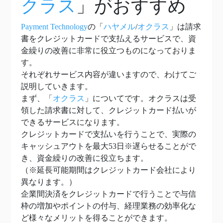
クラス
」がおすすめ
Payment Technology
の「
ハヤメル
/
オクラス
」は請求
書をクレジットカードで支払えるサービスで、資
金繰りの改善に非常に役立つものになっておりま
す。
それぞれサービス内容が違いますので、わけてご
説明していきます。
まず、「
オクラス
」についてです。オクラスは受
領した請求書に対して、クレジットカード払いが
できるサービスになります。
クレジットカードで支払いを行うことで、実際の
キャッシュアウトを最大53日※遅らせることがで
き、資金繰りの改善に役立ちます。
（※延長可能期間はクレジットカード会社により
異なります。）
企業間決済をクレジットカードで行うことで与信
枠の増加やポイントの付与、経理業務の効率化な
ど様々なメリットを得ることができます。