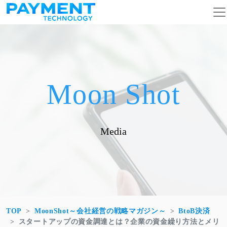
コンテンツへスキップ
メインナビゲーション
Moon Shot
Media
TOP
MoonShot～会社経営の戦略マガジン～
BtoB決済
スタートアップの資金調達とは？企業の資金繰り方法とメリ