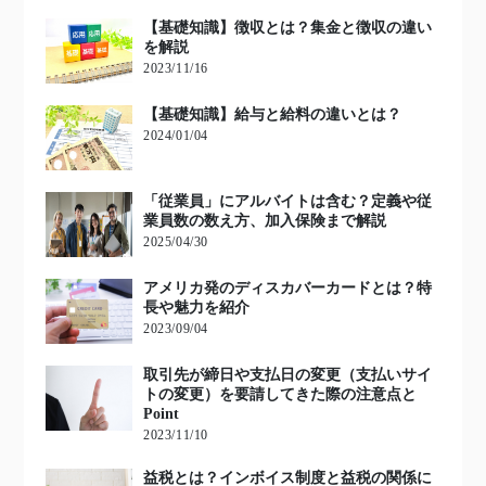
【基礎知識】徴収とは？集金と徴収の違い
を解説
2023/11/16
【基礎知識】給与と給料の違いとは？
2024/01/04
「従業員」にアルバイトは含む？定義や従
業員数の数え方、加入保険まで解説
2025/04/30
アメリカ発のディスカバーカードとは？特
長や魅力を紹介
2023/09/04
取引先が締日や支払日の変更（支払いサイ
トの変更）を要請してきた際の注意点と
Point
2023/11/10
益税とは？インボイス制度と益税の関係に