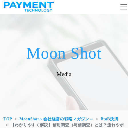
コンテンツへスキップ
メインナビゲーション
Moon Shot
Media
TOP
MoonShot～会社経営の戦略マガジン～
BtoB決済
【わかりやすく解説】信用調査（与信調査）とは？流れやポ