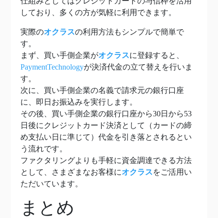
仕組みとしてはクレジットカードの与信枠を活用
しており、多くの方が気軽に利用できます。
実際の
オクラス
の利用方法もシンプルで簡単で
す。
まず、買い手側企業が
オクラス
に登録すると、
PaymentTechnology
が決済代金の立て替えを行いま
す。
次に、買い手側企業の名義で請求元の銀行口座
に、即日お振込みを実行します。
その後、買い手側企業の銀行口座から30日から53
日後にクレジットカード決済として（カードの締
め支払い日に準じて）代金を引き落とされるとい
う流れです。
ファクタリングよりも手軽に資金調達できる方法
として、さまざまなお客様に
オクラス
をご活用い
ただいています。
まとめ