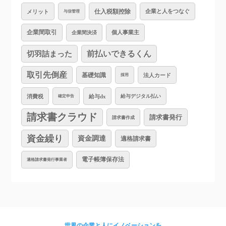
仕入税額控除
企業と人をつなぐ
メリット
与信管理
企業間取引
個人事業主
企業間決済
切羽詰まった
前払いできるくん
取引先倒産
基礎知識
法人カード
採用
消費税
給与dx
給与デジタル払い
確定申告
請求書クラウド
請求書発行
請求書作成
資金繰り
資金調達
適格請求書
電子帳簿保存法
適格請求書発行事業者
世界の企業と人にイノベーションを