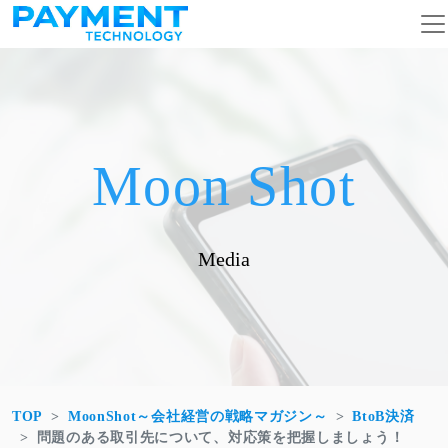
コンテンツへスキップ
メインナビゲーション
Moon Shot
Media
TOP
MoonShot～会社経営の戦略マガジン～
BtoB決済
問題のある取引先について、対応策を把握しましょう！