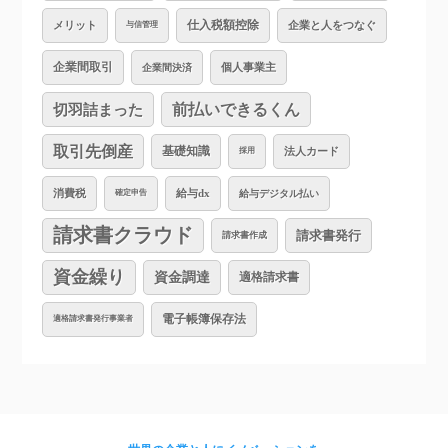
仕入税額控除
企業と人をつなぐ
メリット
与信管理
企業間取引
個人事業主
企業間決済
切羽詰まった
前払いできるくん
取引先倒産
基礎知識
法人カード
採用
消費税
給与dx
給与デジタル払い
確定申告
請求書クラウド
請求書発行
請求書作成
資金繰り
資金調達
適格請求書
電子帳簿保存法
適格請求書発行事業者