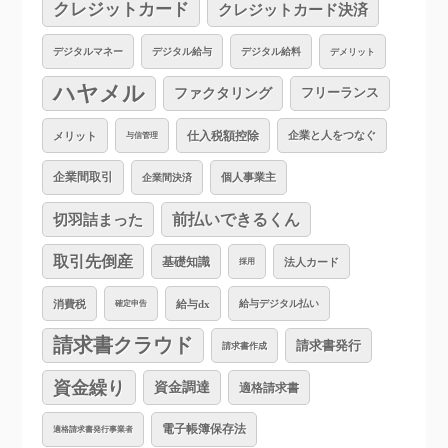
クレジットカード
クレジットカード決済
デジタルマネー
デジタル給与
デジタル給料
デメリット
ハヤメル
ファクタリング
フリーランス
仕入税額控除
企業と人をつなぐ
メリット
与信管理
企業間取引
個人事業主
企業間決済
切羽詰まった
前払いできるくん
取引先倒産
基礎知識
法人カード
採用
消費税
給与dx
給与デジタル払い
確定申告
請求書クラウド
請求書発行
請求書作成
資金繰り
資金調達
適格請求書
電子帳簿保存法
適格請求書発行事業者