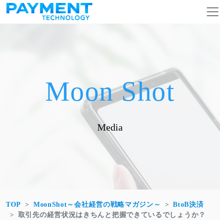
コンテンツへスキップ
メインナビゲーション
Moon Shot
Media
TOP
MoonShot～会社経営の戦略マガジン～
BtoB決済
取引先の経営状況はきちんと把握できているでしょうか？