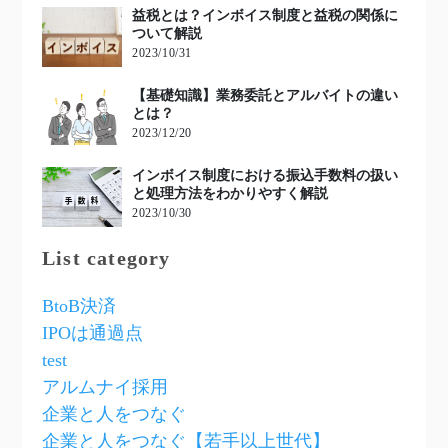
益税とは？インボイス制度と益税の関係に
ついて解説
2023/10/31
【基礎知識】業務委託とアルバイトの違い
とは？
2023/12/20
インボイス制度における振込手数料の扱い
と処理方法をわかりやすく解説
2023/10/30
List category
BtoB決済
IPOは通過点
test
アルムナイ採用
企業と人をつなぐ
企業と人をつなぐ【若手以上世代】