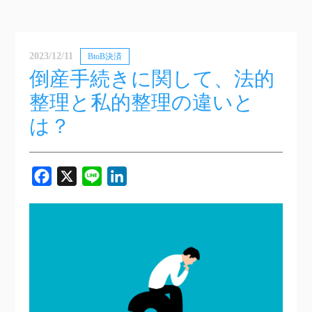
2023/12/11
BtoB決済
倒産手続きに関して、法的
整理と私的整理の違いと
は？
Facebook
X
Line
LinkedIn