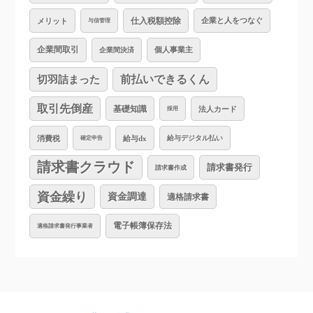
仕入税額控除
企業と人をつなぐ
メリット
与信管理
企業間取引
個人事業主
企業間決済
切羽詰まった
前払いできるくん
取引先倒産
基礎知識
法人カード
採用
消費税
給与dx
給与デジタル払い
確定申告
請求書クラウド
請求書発行
請求書作成
資金繰り
資金調達
適格請求書
電子帳簿保存法
適格請求書発行事業者