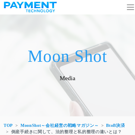
コンテンツへスキップ
メインナビゲーション
Moon Shot
Media
TOP
MoonShot～会社経営の戦略マガジン～
BtoB決済
倒産手続きに関して、法的整理と私的整理の違いとは？