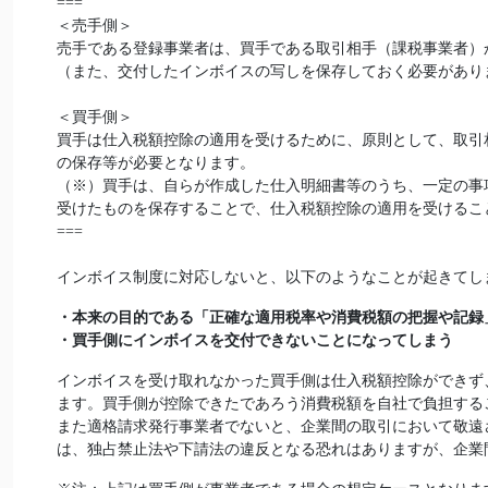
===
＜売手側＞
売手である登録事業者は、買手である取引相手（課税事業者）
（また、交付したインボイスの写しを保存しておく必要があり
＜買手側＞
買手は仕入税額控除の適用を受けるために、原則として、取引
の保存等が必要となります。
（※）買手は、自らが作成した仕入明細書等のうち、一定の事
受けたものを保存することで、仕入税額控除の適用を受けるこ
===
インボイス制度に対応しないと、以下のようなことが起きてし
・本来の目的である「正確な適用税率や消費税額の把握や記録
・買手側にインボイスを交付できないことになってしまう
インボイスを受け取れなかった買手側は仕入税額控除ができず
ます。買手側が控除できたであろう消費税額を自社で負担する
また適格請求発行事業者でないと、企業間の取引において敬遠
は、独占禁止法や下請法の違反となる恐れはありますが、企業