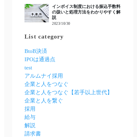
インボイス制度における振込手数料
の扱いと処理方法をわかりやすく解
説
2023/10/30
List category
BtoB決済
IPOは通過点
test
アルムナイ採用
企業と人をつなぐ
企業と人をつなぐ【若手以上世代】
企業と人を繋ぐ
採用
給与
解説
請求書