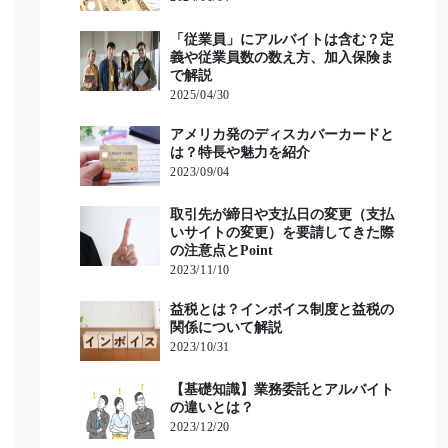
「従業員」にアルバイトは含む？定
義や従業員数の数え方、加入保険ま
で解説
2025/04/30
アメリカ発のディスカバーカードと
は？特長や魅力を紹介
2023/09/04
取引先が締日や支払日の変更（支払
いサイトの変更）を要請してきた際
の注意点とPoint
2023/11/10
益税とは？インボイス制度と益税の
関係について解説
2023/10/31
【基礎知識】業務委託とアルバイト
の違いとは？
2023/12/20