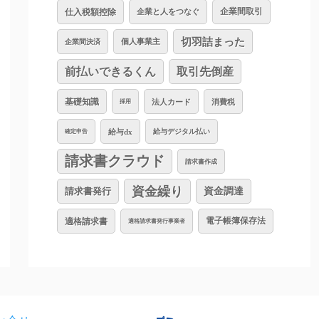
仕入税額控除
企業と人をつなぐ
企業間取引
切羽詰まった
個人事業主
企業間決済
前払いできるくん
取引先倒産
基礎知識
法人カード
消費税
採用
給与dx
給与デジタル払い
確定申告
請求書クラウド
請求書作成
資金繰り
資金調達
請求書発行
適格請求書
電子帳簿保存法
適格請求書発行事業者