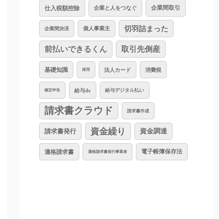
仕入税額控除
企業と人をつなぐ
企業間取引
切羽詰まった
個人事業主
企業間決済
前払いできるくん
取引先倒産
基礎知識
法人カード
消費税
採用
給与dx
給与デジタル払い
確定申告
請求書クラウド
請求書作成
資金繰り
資金調達
請求書発行
適格請求書
電子帳簿保存法
適格請求書発行事業者