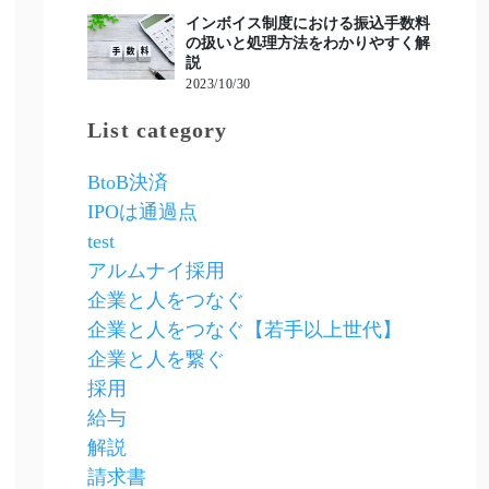
インボイス制度における振込手数料
の扱いと処理方法をわかりやすく解
説
2023/10/30
List category
BtoB決済
IPOは通過点
test
アルムナイ採用
企業と人をつなぐ
企業と人をつなぐ【若手以上世代】
企業と人を繋ぐ
採用
給与
解説
請求書