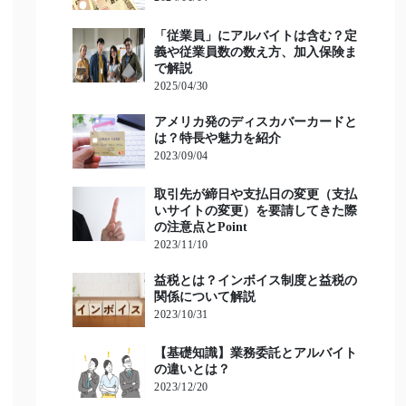
「従業員」にアルバイトは含む？定
義や従業員数の数え方、加入保険ま
で解説
2025/04/30
アメリカ発のディスカバーカードと
は？特長や魅力を紹介
2023/09/04
取引先が締日や支払日の変更（支払
いサイトの変更）を要請してきた際
の注意点とPoint
2023/11/10
益税とは？インボイス制度と益税の
関係について解説
2023/10/31
【基礎知識】業務委託とアルバイト
の違いとは？
2023/12/20