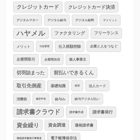
クレジットカード
クレジットカード決済
デジタルマネー
デジタル給与
デジタル給料
デメリット
ハヤメル
ファクタリング
フリーランス
仕入税額控除
企業と人をつなぐ
メリット
与信管理
企業間取引
個人事業主
企業間決済
切羽詰まった
前払いできるくん
取引先倒産
基礎知識
法人カード
採用
消費税
給与dx
給与デジタル払い
確定申告
請求書クラウド
請求書発行
請求書作成
資金繰り
資金調達
適格請求書
電子帳簿保存法
適格請求書発行事業者