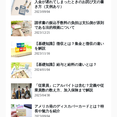
入金が遅れてしまったときのお詫び文の書
き方（文例あり）
2023/09/04
請求書の振込手数料の負担は支払側が原則
である法的根拠について
2023/12/21
【基礎知識】徴収とは？集金と徴収の違い
を解説
2023/11/16
【基礎知識】給与と給料の違いとは？
2024/01/04
「従業員」にアルバイトは含む？定義や従
業員数の数え方、加入保険まで解説
2025/04/30
アメリカ発のディスカバーカードとは？特
長や魅力を紹介
2023/09/04