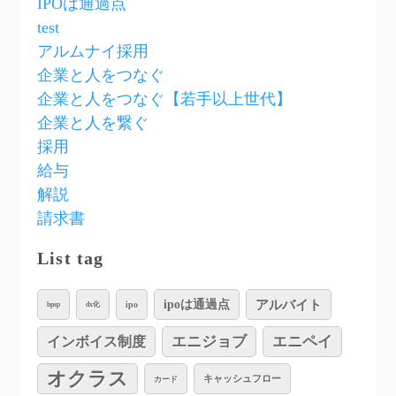
IPOは通過点
test
アルムナイ採用
企業と人をつなぐ
企業と人をつなぐ【若手以上世代】
企業と人を繋ぐ
採用
給与
解説
請求書
List tag
アルバイト
ipoは通過点
ipo
bpsp
dx化
インボイス制度
エニジョブ
エニペイ
オクラス
キャッシュフロー
カード