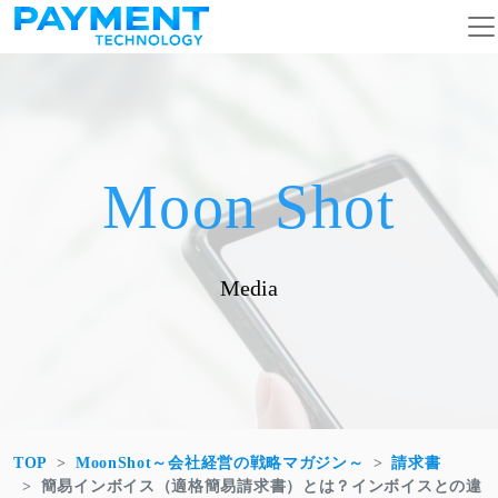
コンテンツへスキップ
メインナビゲーション
Moon Shot
Media
TOP
MoonShot～会社経営の戦略マガジン～
請求書
簡易インボイス（適格簡易請求書）とは？インボイスとの違