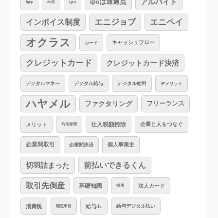
アルバイト
ipoは通過点
ipo
bpsp
dx化
インボイス制度
エニジョブ
エニペイ
オクラス
キャッシュフロー
カード
クレジットカード
クレジットカード決済
デジタルマネー
デジタル給与
デジタル給料
デメリット
ハヤメル
ファクタリング
フリーランス
仕入税額控除
企業と人をつなぐ
メリット
与信管理
企業間取引
個人事業主
企業間決済
切羽詰まった
前払いできるくん
取引先倒産
基礎知識
法人カード
採用
消費税
給与dx
給与デジタル払い
確定申告