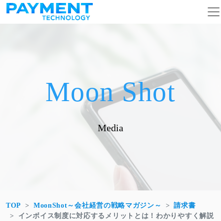
コンテンツへスキップ
メインナビゲーション
Moon Shot
Media
TOP
MoonShot～会社経営の戦略マガジン～
請求書
インボイス制度に対応するメリットとは！わかりやすく解説