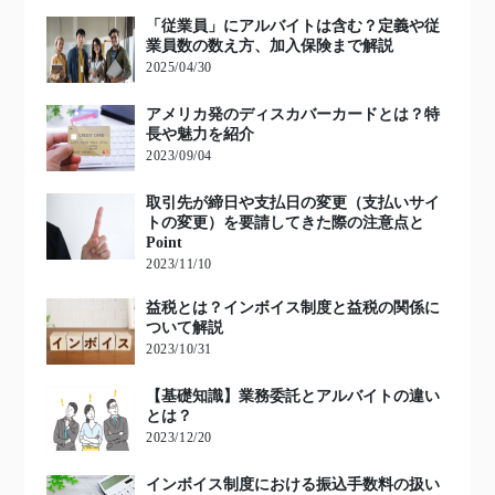
「従業員」にアルバイトは含む？定義や従
業員数の数え方、加入保険まで解説
2025/04/30
アメリカ発のディスカバーカードとは？特
長や魅力を紹介
2023/09/04
取引先が締日や支払日の変更（支払いサイ
トの変更）を要請してきた際の注意点と
Point
2023/11/10
益税とは？インボイス制度と益税の関係に
ついて解説
2023/10/31
【基礎知識】業務委託とアルバイトの違い
とは？
2023/12/20
インボイス制度における振込手数料の扱い