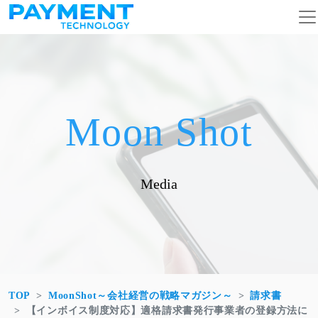
コンテンツへスキップ
メインナビゲーション
Moon Shot
Media
TOP
MoonShot～会社経営の戦略マガジン～
請求書
【インボイス制度対応】適格請求書発行事業者の登録方法に