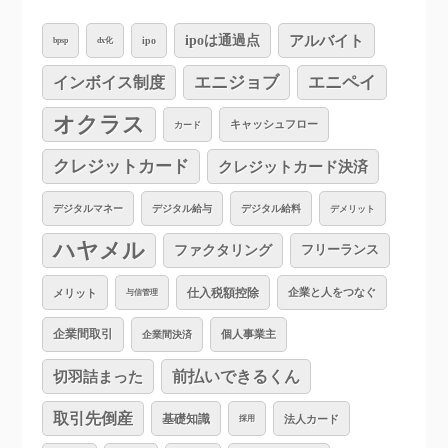
アルバイト
ipoは通過点
ipo
bpsp
dx化
インボイス制度
エニジョブ
エニペイ
オクラス
キャッシュフロー
カード
クレジットカード
クレジットカード決済
デジタルマネー
デジタル給与
デジタル給料
デメリット
ハヤメル
ファクタリング
フリーランス
仕入税額控除
企業と人をつなぐ
メリット
与信管理
企業間取引
個人事業主
企業間決済
切羽詰まった
前払いできるくん
取引先倒産
基礎知識
法人カード
採用