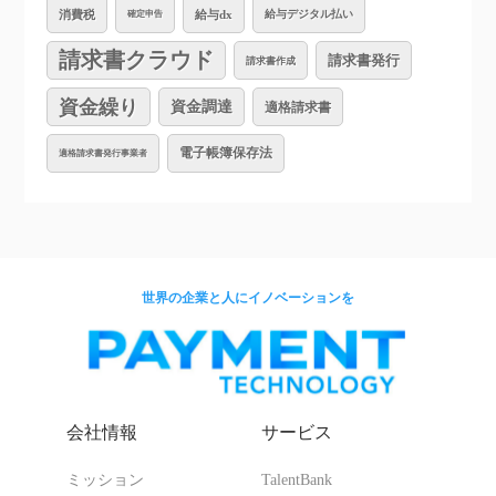
消費税
給与dx
給与デジタル払い
確定申告
請求書クラウド
請求書発行
請求書作成
資金繰り
資金調達
適格請求書
電子帳簿保存法
適格請求書発行事業者
世界の企業と人にイノベーションを
会社情報
サービス
ミッション
TalentBank