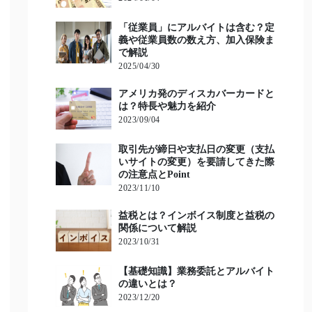
「従業員」にアルバイトは含む？定
義や従業員数の数え方、加入保険ま
で解説
2025/04/30
アメリカ発のディスカバーカードと
は？特長や魅力を紹介
2023/09/04
取引先が締日や支払日の変更（支払
いサイトの変更）を要請してきた際
の注意点とPoint
2023/11/10
益税とは？インボイス制度と益税の
関係について解説
2023/10/31
【基礎知識】業務委託とアルバイト
の違いとは？
2023/12/20