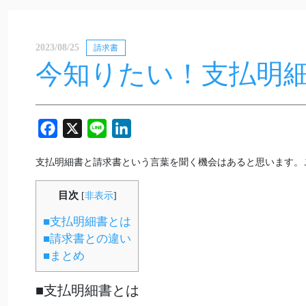
2023/08/25
請求書
今知りたい！支払明
Facebook
X
Line
LinkedIn
支払明細書と請求書という言葉を聞く機会はあると思います。
目次
[
非表示
]
■支払明細書とは
■請求書との違い
■まとめ
■支払明細書とは