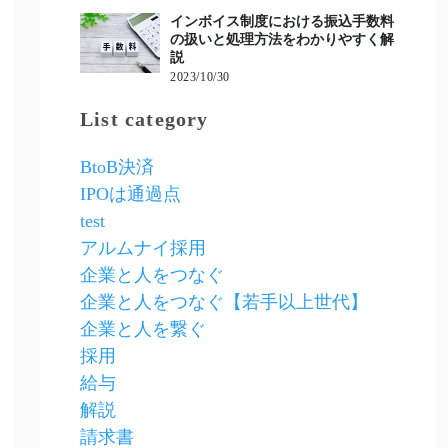
インボイス制度における振込手数料
の扱いと処理方法をわかりやすく解
説
2023/10/30
List category
BtoB決済
IPOは通過点
test
アルムナイ採用
企業と人をつなぐ
企業と人をつなぐ【若手以上世代】
企業と人を繋ぐ
採用
給与
解説
請求書