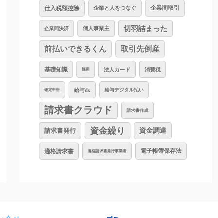
仕入税額控除
企業と人をつなぐ
企業間取引
切羽詰まった
個人事業主
企業間決済
前払いできるくん
取引先倒産
基礎知識
法人カード
消費税
採用
給与dx
給与デジタル払い
確定申告
請求書クラウド
請求書作成
資金繰り
資金調達
請求書発行
適格請求書
電子帳簿保存法
適格請求書発行事業者