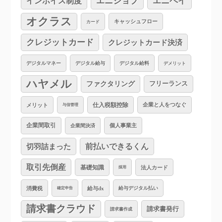
インボイス制度
エニジョブ
エニペイ
オクラス
キャッシュフロー
カード
クレジットカード
クレジットカード決済
デジタルマネー
デジタル給与
デジタル給料
デメリット
ハヤメル
ファクタリング
フリーランス
仕入税額控除
企業と人をつなぐ
メリット
与信管理
企業間取引
個人事業主
企業間決済
切羽詰まった
前払いできるくん
取引先倒産
基礎知識
法人カード
採用
消費税
給与dx
給与デジタル払い
確定申告
請求書クラウド
請求書発行
請求書作成