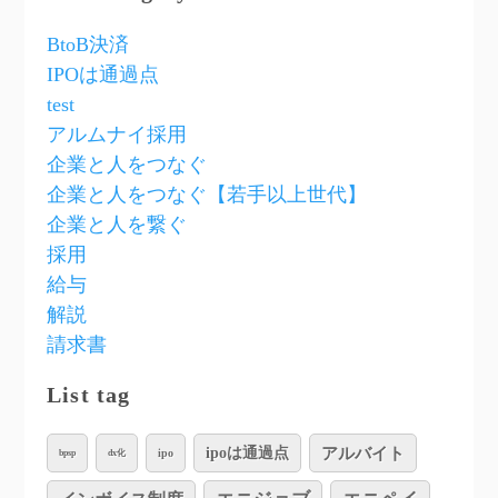
BtoB決済
IPOは通過点
test
アルムナイ採用
企業と人をつなぐ
企業と人をつなぐ【若手以上世代】
企業と人を繋ぐ
採用
給与
解説
請求書
List tag
アルバイト
ipoは通過点
ipo
bpsp
dx化