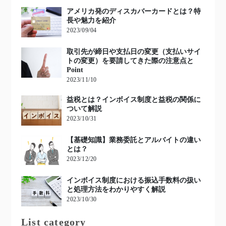
アメリカ発のディスカバーカードとは？特
長や魅力を紹介
2023/09/04
取引先が締日や支払日の変更（支払いサイ
トの変更）を要請してきた際の注意点と
Point
2023/11/10
益税とは？インボイス制度と益税の関係に
ついて解説
2023/10/31
【基礎知識】業務委託とアルバイトの違い
とは？
2023/12/20
インボイス制度における振込手数料の扱い
と処理方法をわかりやすく解説
2023/10/30
List category