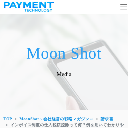
コンテンツへスキップ
メインナビゲーション
Moon Shot
Media
TOP
MoonShot～会社経営の戦略マガジン～
請求書
インボイス制度の仕入税額控除って何？例を用いてわかりや