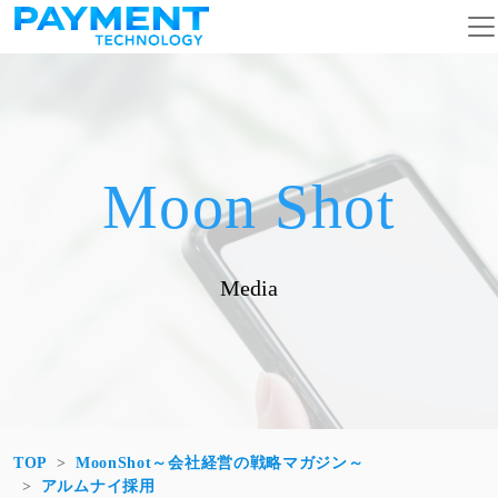
コンテンツへスキップ
メインナビゲーション
Moon Shot
Media
TOP
MoonShot～会社経営の戦略マガジン～
アルムナイ採用