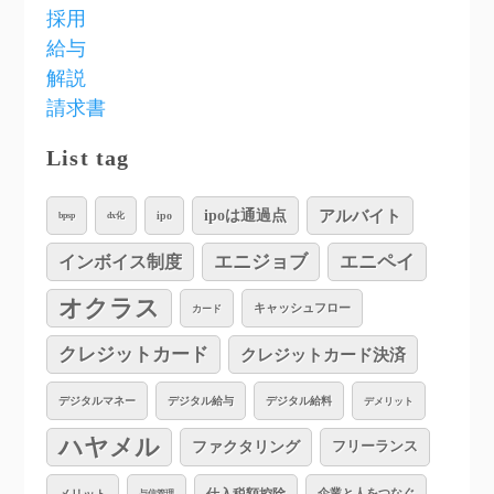
採用
給与
解説
請求書
List tag
アルバイト
ipoは通過点
ipo
bpsp
dx化
インボイス制度
エニジョブ
エニペイ
オクラス
キャッシュフロー
カード
クレジットカード
クレジットカード決済
デジタルマネー
デジタル給与
デジタル給料
デメリット
ハヤメル
ファクタリング
フリーランス
仕入税額控除
企業と人をつなぐ
メリット
与信管理