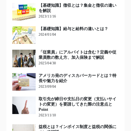
【基礎知識】徴収とは？集金と徴収の違い
を解説
2023/11/16
【基礎知識】給与と給料の違いとは？
2024/01/04
「従業員」にアルバイトは含む？定義や従
業員数の数え方、加入保険まで解説
2025/04/30
アメリカ発のディスカバーカードとは？特
長や魅力を紹介
2023/09/04
取引先が締日や支払日の変更（支払いサイ
トの変更）を要請してきた際の注意点と
Point
2023/11/10
益税とは？インボイス制度と益税の関係に