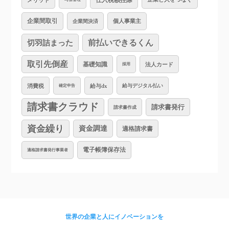
企業間取引
個人事業主
企業間決済
切羽詰まった
前払いできるくん
取引先倒産
基礎知識
法人カード
採用
消費税
給与dx
給与デジタル払い
確定申告
請求書クラウド
請求書発行
請求書作成
資金繰り
資金調達
適格請求書
電子帳簿保存法
適格請求書発行事業者
世界の企業と人にイノベーションを