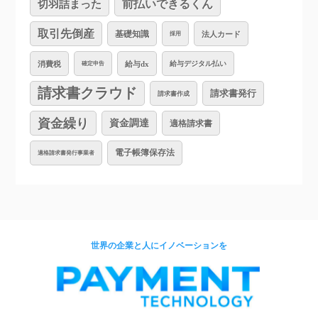
切羽詰まった
前払いできるくん
取引先倒産
基礎知識
法人カード
採用
消費税
給与dx
給与デジタル払い
確定申告
請求書クラウド
請求書発行
請求書作成
資金繰り
資金調達
適格請求書
電子帳簿保存法
適格請求書発行事業者
世界の企業と人にイノベーションを