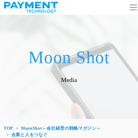
コンテンツへスキップ
メインナビゲーション
Moon Shot
Media
TOP
MoonShot～会社経営の戦略マガジン～
企業と人をつなぐ