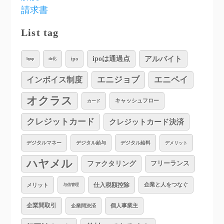
請求書
List tag
アルバイト
ipoは通過点
ipo
bpsp
dx化
インボイス制度
エニジョブ
エニペイ
オクラス
キャッシュフロー
カード
クレジットカード
クレジットカード決済
デジタルマネー
デジタル給与
デジタル給料
デメリット
ハヤメル
ファクタリング
フリーランス
仕入税額控除
企業と人をつなぐ
メリット
与信管理
企業間取引
個人事業主
企業間決済