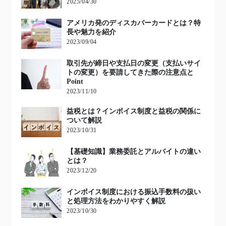
2025/04/30
アメリカ発のディスカバーカードとは？特
長や魅力を紹介
2023/09/04
取引先が締日や支払日の変更（支払いサイ
トの変更）を要請してきた際の注意点と
Point
2023/11/10
益税とは？インボイス制度と益税の関係に
ついて解説
2023/10/31
【基礎知識】業務委託とアルバイトの違い
とは？
2023/12/20
インボイス制度における振込手数料の扱い
と処理方法をわかりやすく解説
2023/10/30