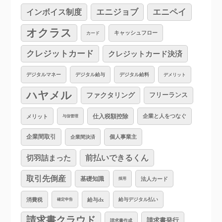
インボイス制度
エニジョブ
エニペイ
オクラス
キャッシュフロー
カード
クレジットカード
クレジットカード決済
デジタルマネー
デジタル給与
デジタル給料
デメリット
ハヤメル
ファクタリング
フリーランス
仕入税額控除
企業と人をつなぐ
メリット
与信管理
企業間取引
個人事業主
企業間決済
切羽詰まった
前払いできるくん
取引先倒産
基礎知識
法人カード
採用
消費税
給与dx
給与デジタル払い
確定申告
請求書クラウド
請求書発行
請求書作成