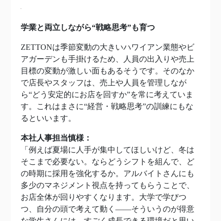
学業と両立しながら“戦略思考”も育つ
ZETTONは季節変動の大きいハワイアン業態やビ
アガーデンも手掛けるため、人員の出入りや売上
目標の変動が激しい面もあるそうです。そのなか
で店長やスタッフは、売上や人員を管理しなが
ら“どう安定的にお店を回すか”を常に考えていま
す。これはまさに“経営・戦略思考”の訓練にもな
るといいます。
本社人事担当慎様：
「例えば夏場に人手が集中してほしいけど、冬は
そこまで必要ない。ならどうシフトを組んで、ど
の時期に採用を強化するか。アルバイトさんにも
多少のマネジメント視点を持ってもらうことで、
お店全体が回りやすくなります。大学で学びつ
つ、自分の頭で考えて動く――そういうのが得意
な学生さんには、すごく成長できる環境だと思い