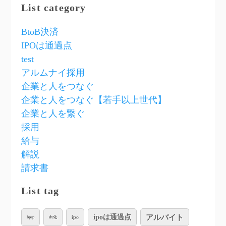
List category
BtoB決済
IPOは通過点
test
アルムナイ採用
企業と人をつなぐ
企業と人をつなぐ【若手以上世代】
企業と人を繋ぐ
採用
給与
解説
請求書
List tag
アルバイト
ipoは通過点
ipo
bpsp
dx化