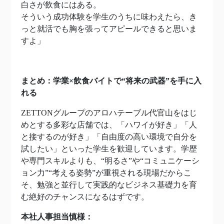
白さが飲食にはある。
そういう成功体験を学生のうちに味わえたら、き
っと就活でも胸を張ってアピールできると思いま
すよ」
まとめ：学業×飲食バイトで“将来の武器”を手に入
れる
ZETTONグループのアロハテーブル代官山をはじ
めとする多彩な店舗では、「ハワイが好き」「人
と接するのが好き」「自由度の高い環境で自分を
試したい」といった学生を歓迎しています。学歴
や専門スキルよりも、“明るさ”や“コミュニケーシ
ョン力”“考える姿勢”が重視される現場だからこ
そ、勉強と並行して実践的なビジネス基礎力を育
む絶好のチャンスになるはずです。
本社人事担当慎様：