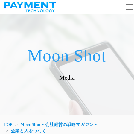
コンテンツへスキップ
メインナビゲーション
Moon Shot
Media
TOP
MoonShot～会社経営の戦略マガジン～
企業と人をつなぐ