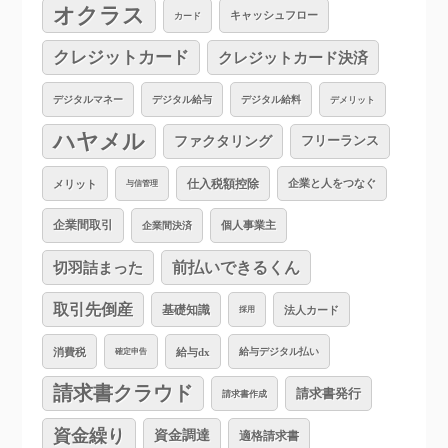
オクラス
キャッシュフロー
カード
クレジットカード
クレジットカード決済
デジタルマネー
デジタル給与
デジタル給料
デメリット
ハヤメル
ファクタリング
フリーランス
仕入税額控除
企業と人をつなぐ
メリット
与信管理
企業間取引
個人事業主
企業間決済
切羽詰まった
前払いできるくん
取引先倒産
基礎知識
法人カード
採用
消費税
給与dx
給与デジタル払い
確定申告
請求書クラウド
請求書発行
請求書作成
資金繰り
資金調達
適格請求書