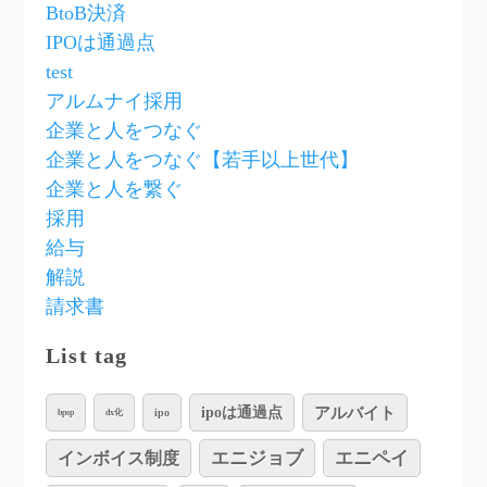
BtoB決済
IPOは通過点
test
アルムナイ採用
企業と人をつなぐ
企業と人をつなぐ【若手以上世代】
企業と人を繋ぐ
採用
給与
解説
請求書
List tag
アルバイト
ipoは通過点
ipo
bpsp
dx化
インボイス制度
エニジョブ
エニペイ