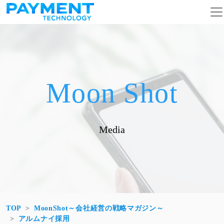
コンテンツへスキップ
メインナビゲーション
Moon Shot
Media
TOP
MoonShot～会社経営の戦略マガジン～
アルムナイ採用