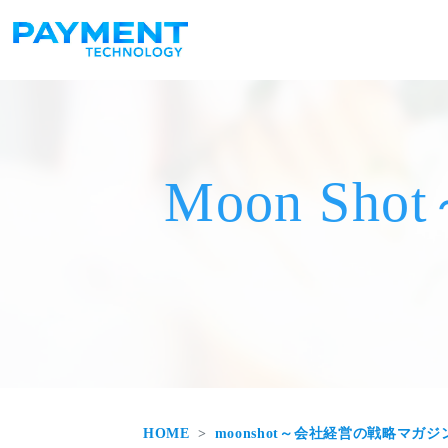
メインナビゲーション
コンテンツへスキップ
Moon S
HOME
moonshot～会社経営の戦略マガジ