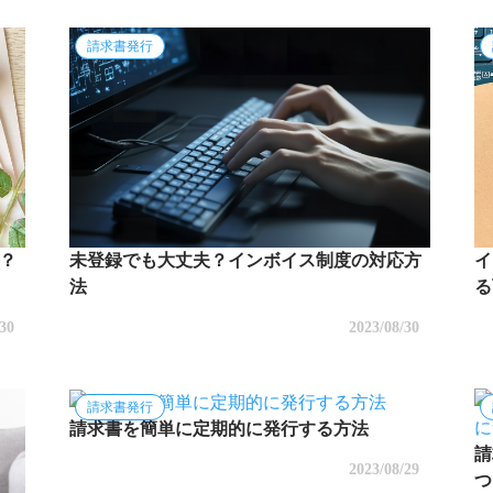
請求書発行
？
未登録でも大丈夫？インボイス制度の対応方
イ
法
る
/30
2023/08/30
請求書発行
請求書を簡単に定期的に発行する方法
請
2023/08/29
つ