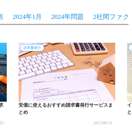
括
2024年1月
2024年問題
2社間ファク
請求書発行
求
安価に使えるおすすめ請求書発行サービスま
イ
とめ
と
/12
2023/08/31