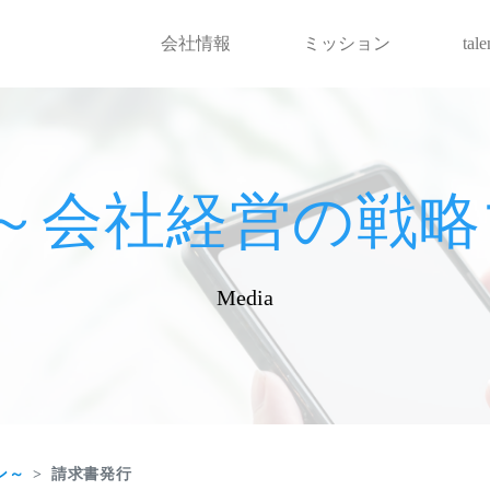
会社情報
ミッション
tal
hot～会社経営の
Media
ン～
請求書発行