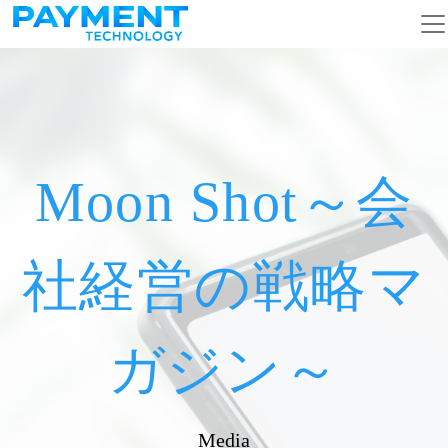
メインナビゲーション
コンテンツへスキップ
Moon Shot～会
社経営の戦略マ
ガジン～
Media