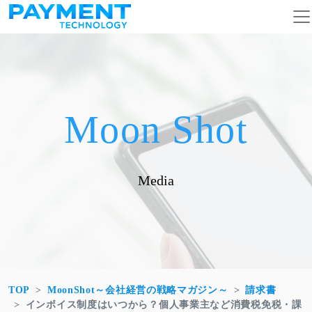
コンテンツへスキップ
メインナビゲーション
Moon Shot
Media
TOP
MoonShot～会社経営の戦略マガジン～
請求書
インボイス制度はいつから？個人事業主など消費税免税・課