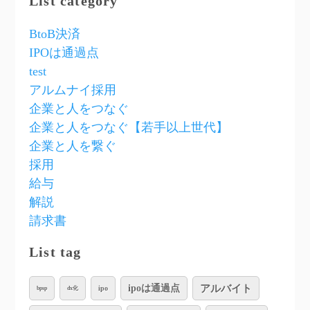
List category
BtoB決済
IPOは通過点
test
アルムナイ採用
企業と人をつなぐ
企業と人をつなぐ【若手以上世代】
企業と人を繋ぐ
採用
給与
解説
請求書
List tag
アルバイト
ipoは通過点
ipo
bpsp
dx化