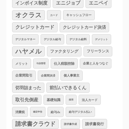
インボイス制度
エニジョブ
エニペイ
オクラス
キャッシュフロー
カード
クレジットカード
クレジットカード決済
デジタルマネー
デジタル給与
デジタル給料
デメリット
ハヤメル
ファクタリング
フリーランス
仕入税額控除
企業と人をつなぐ
メリット
与信管理
企業間取引
個人事業主
企業間決済
切羽詰まった
前払いできるくん
取引先倒産
基礎知識
法人カード
採用
消費税
給与dx
給与デジタル払い
確定申告
請求書クラウド
請求書発行
請求書作成