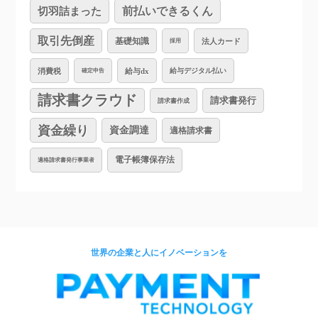
切羽詰まった
前払いできるくん
取引先倒産
基礎知識
法人カード
採用
消費税
給与dx
給与デジタル払い
確定申告
請求書クラウド
請求書発行
請求書作成
資金繰り
資金調達
適格請求書
電子帳簿保存法
適格請求書発行事業者
世界の企業と人にイノベーションを