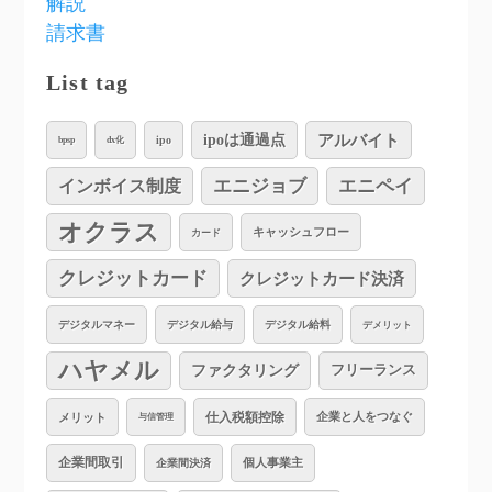
解説
請求書
List tag
アルバイト
ipoは通過点
ipo
bpsp
dx化
インボイス制度
エニジョブ
エニペイ
オクラス
キャッシュフロー
カード
クレジットカード
クレジットカード決済
デジタルマネー
デジタル給与
デジタル給料
デメリット
ハヤメル
ファクタリング
フリーランス
仕入税額控除
企業と人をつなぐ
メリット
与信管理
企業間取引
個人事業主
企業間決済