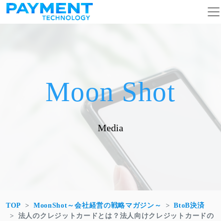
コンテンツへスキップ
メインナビゲーション
Moon Shot
Media
TOP
MoonShot～会社経営の戦略マガジン～
BtoB決済
法人のクレジットカードとは？法人向けクレジットカードの