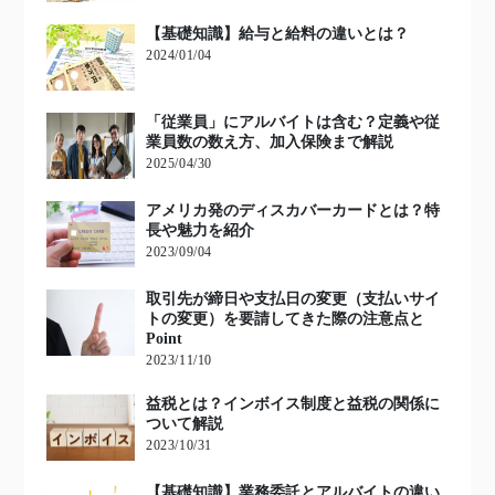
【基礎知識】給与と給料の違いとは？
2024/01/04
「従業員」にアルバイトは含む？定義や従
業員数の数え方、加入保険まで解説
2025/04/30
アメリカ発のディスカバーカードとは？特
長や魅力を紹介
2023/09/04
取引先が締日や支払日の変更（支払いサイ
トの変更）を要請してきた際の注意点と
Point
2023/11/10
益税とは？インボイス制度と益税の関係に
ついて解説
2023/10/31
【基礎知識】業務委託とアルバイトの違い