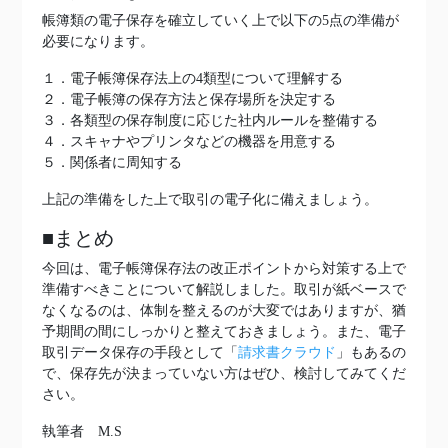
帳簿類の電子保存を確立していく上で以下の5点の準備が
必要になります。
１．電子帳簿保存法上の4類型について理解する
２．電子帳簿の保存方法と保存場所を決定する
３．各類型の保存制度に応じた社内ルールを整備する
４．スキャナやプリンタなどの機器を用意する
５．関係者に周知する
上記の準備をした上で取引の電子化に備えましょう。
■まとめ
今回は、電子帳簿保存法の改正ポイントから対策する上で
準備すべきことについて解説しました。取引が紙ベースで
なくなるのは、体制を整えるのが大変ではありますが、猶
予期間の間にしっかりと整えておきましょう。また、電子
取引データ保存の手段として「
請求書クラウド
」もあるの
で、保存先が決まっていない方はぜひ、検討してみてくだ
さい。
執筆者 M.S