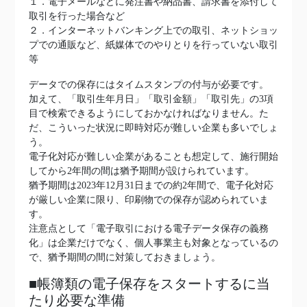
１．電子メールなどに発注書や納品書、請求書を添付して
取引を行った場合など
２．インターネットバンキング上での取引、ネットショッ
プでの通販など、紙媒体でのやりとりを行っていない取引
等
データでの保存にはタイムスタンプの付与が必要です。
加えて、「取引生年月日」「取引金額」「取引先」の3項
目で検索できるようにしておかなければなりません。た
だ、こういった状況に即時対応が難しい企業も多いでしょ
う。
電子化対応が難しい企業があることも想定して、施行開始
してから2年間の間は猶予期間が設けられています。
猶予期間は2023年12月31日までの約2年間で、電子化対応
が厳しい企業に限り、印刷物での保存が認められていま
す。
注意点として「電子取引における電子データ保存の義務
化」は企業だけでなく、個人事業主も対象となっているの
で、猶予期間の間に対策しておきましょう。
■帳簿類の電子保存をスタートするに当
たり必要な準備