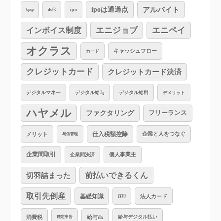
アルバイト
ipoは通過点
ipo
bpsp
dx化
インボイス制度
エニジョブ
エニペイ
オクラス
キャッシュフロー
カード
クレジットカード
クレジットカード決済
デジタルマネー
デジタル給与
デジタル給料
デメリット
ハヤメル
ファクタリング
フリーランス
仕入税額控除
企業と人をつなぐ
メリット
与信管理
企業間取引
個人事業主
企業間決済
切羽詰まった
前払いできるくん
取引先倒産
基礎知識
法人カード
採用
消費税
給与dx
給与デジタル払い
確定申告