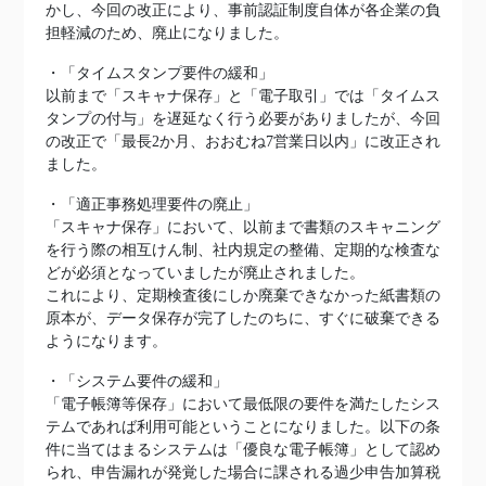
かし、今回の改正により、事前認証制度自体が各企業の負
担軽減のため、廃止になりました。
・「タイムスタンプ要件の緩和」
以前まで「スキャナ保存」と「電子取引」では「タイムス
タンプの付与」を遅延なく行う必要がありましたが、今回
の改正で「最長2か月、おおむね7営業日以内」に改正され
ました。
・「適正事務処理要件の廃止」
「スキャナ保存」において、以前まで書類のスキャニング
を行う際の相互けん制、社内規定の整備、定期的な検査な
どが必須となっていましたが廃止されました。
これにより、定期検査後にしか廃棄できなかった紙書類の
原本が、データ保存が完了したのちに、すぐに破棄できる
ようになります。
・「システム要件の緩和」
「電子帳簿等保存」において最低限の要件を満たしたシス
テムであれば利用可能ということになりました。以下の条
件に当てはまるシステムは「優良な電子帳簿」として認め
られ、申告漏れが発覚した場合に課される過少申告加算税