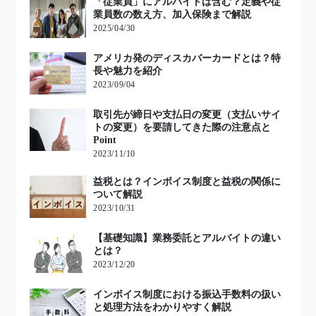
「従業員」にアルバイトは含む？定義や従
業員数の数え方、加入保険まで解説
2025/04/30
アメリカ発のディスカバーカードとは？特
長や魅力を紹介
2023/09/04
取引先が締日や支払日の変更（支払いサイ
トの変更）を要請してきた際の注意点と
Point
2023/11/10
益税とは？インボイス制度と益税の関係に
ついて解説
2023/10/31
【基礎知識】業務委託とアルバイトの違い
とは？
2023/12/20
インボイス制度における振込手数料の扱い
と処理方法をわかりやすく解説