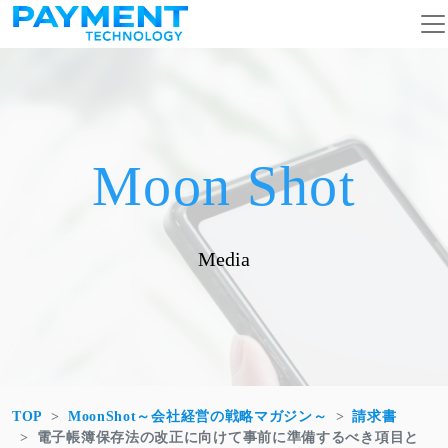
コンテンツへスキップ
メインナビゲーション
Moon Shot
Media
TOP
MoonShot～会社経営の戦略マガジン～
請求書
電子帳簿保存法の改正に向けて事前に準備するべき項目と