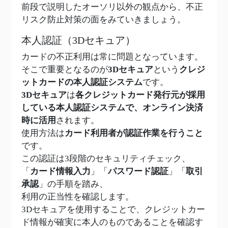
前段で説明したオーソリ以外の観点から、不正
リスク防止対策の面をみていきましょう。
本人認証（3Dセキュア）
カードの不正利用は常に問題となっています。
そこで重要となるのが
3Dセキュア
という
クレジ
ットカードの本人認証システム
です。
3Dセキュア
は
各クレジットカード発行元が採用
している本人認証システムで、オンライン決済
時に活用
されます。
使用方法は
カード利用者が認証作業を行うこと
です。
この認証は3段階のセキュリティチェック、
「
カード情報入力
」「
パスワード認証
」「
取引
承認
」の手順を踏み、
利用の正当性を確認します。
3Dセキュアを使用することで、クレジットカー
ド情報が確実に本人のものであることを確認す