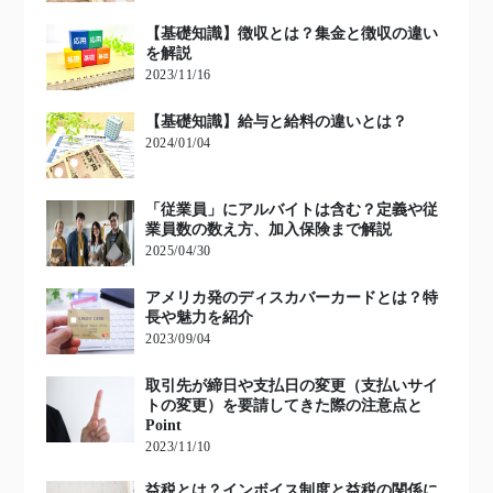
【基礎知識】徴収とは？集金と徴収の違い
を解説
2023/11/16
【基礎知識】給与と給料の違いとは？
2024/01/04
「従業員」にアルバイトは含む？定義や従
業員数の数え方、加入保険まで解説
2025/04/30
アメリカ発のディスカバーカードとは？特
長や魅力を紹介
2023/09/04
取引先が締日や支払日の変更（支払いサイ
トの変更）を要請してきた際の注意点と
Point
2023/11/10
益税とは？インボイス制度と益税の関係に