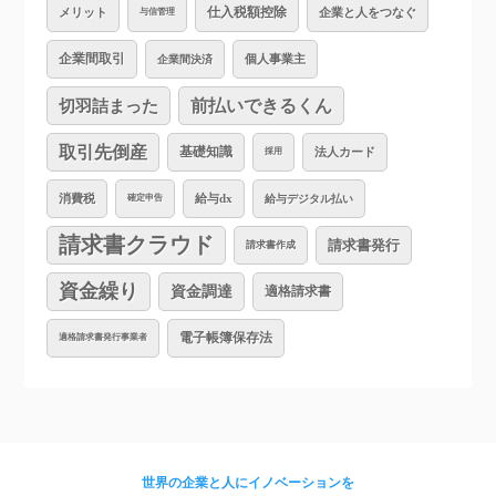
仕入税額控除
企業と人をつなぐ
メリット
与信管理
企業間取引
個人事業主
企業間決済
切羽詰まった
前払いできるくん
取引先倒産
基礎知識
法人カード
採用
消費税
給与dx
給与デジタル払い
確定申告
請求書クラウド
請求書発行
請求書作成
資金繰り
資金調達
適格請求書
電子帳簿保存法
適格請求書発行事業者
世界の企業と人にイノベーションを