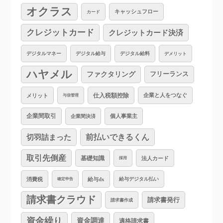
オクラス
キャッシュフロー
カード
クレジットカード
クレジットカード決済
デジタルマネー
デジタル給与
デジタル給料
デメリット
ハヤメル
ファクタリング
フリーランス
仕入税額控除
企業と人をつなぐ
メリット
与信管理
企業間取引
個人事業主
企業間決済
切羽詰まった
前払いできるくん
取引先倒産
基礎知識
法人カード
採用
消費税
給与dx
給与デジタル払い
確定申告
請求書クラウド
請求書発行
請求書作成
資金繰り
資金調達
適格請求書