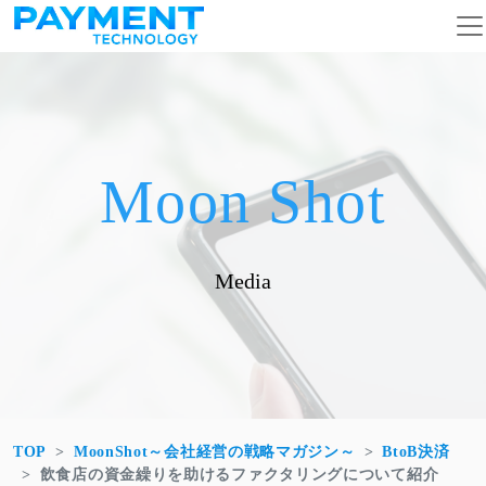
コンテンツへスキップ
メインナビゲーション
Moon Shot
Media
TOP
MoonShot～会社経営の戦略マガジン～
BtoB決済
飲食店の資金繰りを助けるファクタリングについて紹介