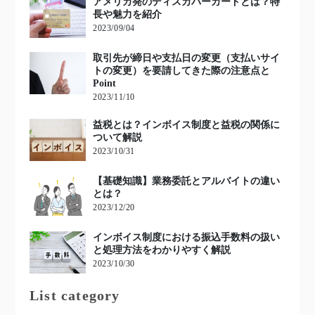
アメリカ発のディスカバーカードとは？特
長や魅力を紹介
2023/09/04
取引先が締日や支払日の変更（支払いサイ
トの変更）を要請してきた際の注意点と
Point
2023/11/10
益税とは？インボイス制度と益税の関係に
ついて解説
2023/10/31
【基礎知識】業務委託とアルバイトの違い
とは？
2023/12/20
インボイス制度における振込手数料の扱い
と処理方法をわかりやすく解説
2023/10/30
List category