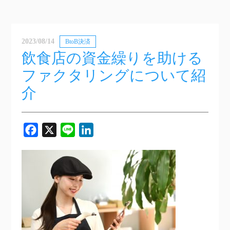
2023/08/14
BtoB決済
飲食店の資金繰りを助ける
ファクタリングについて紹
介
Facebook
X
Line
LinkedIn