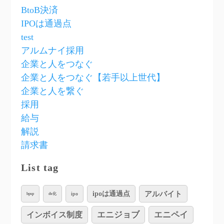
BtoB決済
IPOは通過点
test
アルムナイ採用
企業と人をつなぐ
企業と人をつなぐ【若手以上世代】
企業と人を繋ぐ
採用
給与
解説
請求書
List tag
アルバイト
ipoは通過点
ipo
bpsp
dx化
インボイス制度
エニジョブ
エニペイ