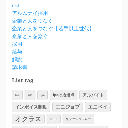
test
アルムナイ採用
企業と人をつなぐ
企業と人をつなぐ【若手以上世代】
企業と人を繋ぐ
採用
給与
解説
請求書
List tag
アルバイト
ipoは通過点
ipo
bpsp
dx化
インボイス制度
エニジョブ
エニペイ
オクラス
キャッシュフロー
カード