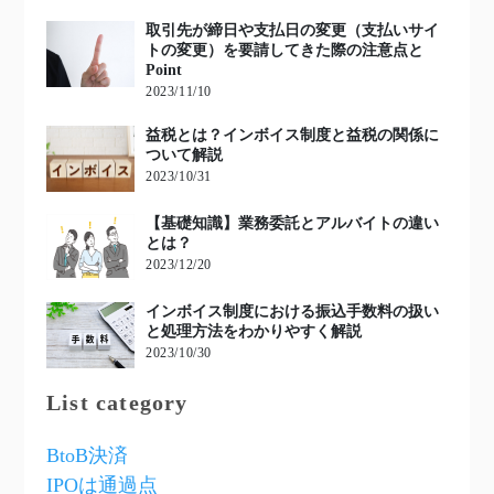
取引先が締日や支払日の変更（支払いサイ
トの変更）を要請してきた際の注意点と
Point
2023/11/10
益税とは？インボイス制度と益税の関係に
ついて解説
2023/10/31
【基礎知識】業務委託とアルバイトの違い
とは？
2023/12/20
インボイス制度における振込手数料の扱い
と処理方法をわかりやすく解説
2023/10/30
List category
BtoB決済
IPOは通過点