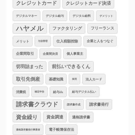
クレジットカード
クレジットカード決済
デジタルマネー
デジタル給与
デジタル給料
デメリット
ハヤメル
ファクタリング
フリーランス
仕入税額控除
企業と人をつなぐ
メリット
与信管理
企業間取引
個人事業主
企業間決済
切羽詰まった
前払いできるくん
取引先倒産
基礎知識
法人カード
採用
消費税
給与dx
給与デジタル払い
確定申告
請求書クラウド
請求書発行
請求書作成
資金繰り
資金調達
適格請求書
電子帳簿保存法
適格請求書発行事業者