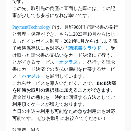
です。
この先、取引先の倒産に直面した際には、この記
事が少しでも参考になれば幸いです。
PaymentTechnology
では、月額980円で請求書の発行
と管理・保存ができ、さらに2023年10月からはじ
まったインボイス制度・2024年1月からはじまる電
子帳簿保存法にも対応の「
請求書クラウド
」、受
け取った請求書の支払いをカード決済にて行うこ
とができるサービス「
オクラス
」、発行する請求
書にカード決済での支払い機能を付帯するサービ
ス「
ハヤメル
」を展開しています。
これらサービスを導入いただくことで、
BtoB決済
を即時お取引の選択肢に加えることができます。
資金繰りの悪化を一時的に回避する方法としてご
利用頂くケースが増えております。
当日の申込み利用も可能なため急な利用にも対応
可能です。 ぜひお取引にお役立てください！
執筆者 M.S