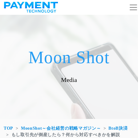
コンテンツへスキップ
メインナビゲーション
Moon Shot
Media
TOP
MoonShot～会社経営の戦略マガジン～
BtoB決済
もし取引先が倒産したら？何から対応すべきかを解説