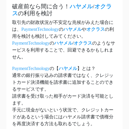
破産前なら間に合う！
ハヤメル
/
オクラ
ス
の利用を検討
取引先の財政状況が不安定な兆候がみえた場合に
は、
PaymentTechnology
の
ハヤメル
や
オクラス
の利
用を検討も検討してみてください。
PaymentTechnology
の
ハヤメル
/
オクラス
のようなサ
ービスを利用することで、回避できるかもしれま
せん。
PaymentTechnology
の【
ハヤメル
】とは？
通常の銀行振り込みの請求書ではなく、クレジッ
トカード決済機能を請求書に追加することのでき
るサービスです。
請求書を受け取った相手がカード決済を可能とし
ます。
手元に現金がないという状況で、クレジットカー
ドがあるという場合にはハヤメル請求書で債権分
を再度決済する方法も取れるでしょう。