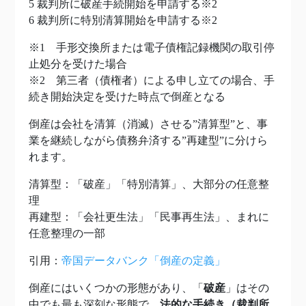
5 裁判所に破産手続開始を申請する※2
6 裁判所に特別清算開始を申請する※2
※1 手形交換所または電子債権記録機関の取引停
止処分を受けた場合
※2 第三者（債権者）による申し立ての場合、手
続き開始決定を受けた時点で倒産となる
倒産は会社を清算（消滅）させる”清算型”と、事
業を継続しながら債務弁済する”再建型”に分けら
れます。
清算型：「破産」「特別清算」、大部分の任意整
理
再建型：「会社更生法」「民事再生法」、まれに
任意整理の一部
引用：
帝国データバンク「倒産の定義」
倒産にはいくつかの形態があり、「
破産
」はその
中でも最も深刻な形態で、
法的な手続き（裁判所