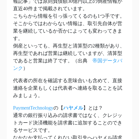
報記事」では原則負債額30億円以上の倒産情報が
直近40件まで掲載されています。
こちらから情報を引っ張ってくるのも1つ手です。
そこからではわからない情報は、取引先自体が営
業を継続しているか否かによっても変わってきま
す。
倒産といっても、再生型と清算型の2種類があり、
再生型であれば営業は継続していますが、清算型
であると営業は終了です。（出典
帝国データバ
ンク
）
代表者の所在を確認する意味合いも含めて、直接
連絡を企業もしくは代表者へ連絡を取ることを試
みましょう。
PaymentTechnology
の【
ハヤメル
】とは？
通常の銀行振り込みの請求書ではなく、クレジッ
トカード決済機能を請求書に追加することのでき
るサービスです。
なかなか支払ってくれない取引先へハヤメル請求