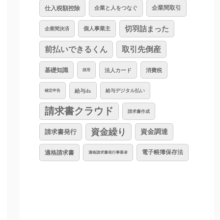
仕入税額控除
企業と人をつなぐ
企業間取引
切羽詰まった
個人事業主
企業間決済
前払いできるくん
取引先倒産
基礎知識
法人カード
消費税
採用
給与dx
給与デジタル払い
確定申告
請求書クラウド
請求書作成
資金繰り
資金調達
請求書発行
適格請求書
電子帳簿保存法
適格請求書発行事業者