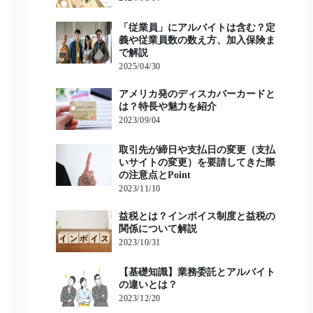
「従業員」にアルバイトは含む？定
義や従業員数の数え方、加入保険ま
で解説
2025/04/30
アメリカ発のディスカバーカードと
は？特長や魅力を紹介
2023/09/04
取引先が締日や支払日の変更（支払
いサイトの変更）を要請してきた際
の注意点とPoint
2023/11/10
益税とは？インボイス制度と益税の
関係について解説
2023/10/31
【基礎知識】業務委託とアルバイト
の違いとは？
2023/12/20