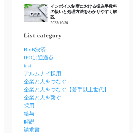
インボイス制度における振込手数料
の扱いと処理方法をわかりやすく解
説
2023/10/30
List category
BtoB決済
IPOは通過点
test
アルムナイ採用
企業と人をつなぐ
企業と人をつなぐ【若手以上世代】
企業と人を繋ぐ
採用
給与
解説
請求書