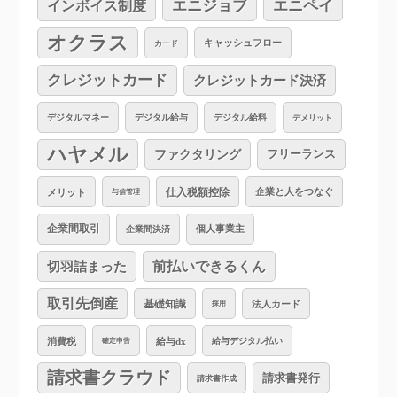
インボイス制度
エニジョブ
エニペイ
オクラス
キャッシュフロー
カード
クレジットカード
クレジットカード決済
デジタルマネー
デジタル給与
デジタル給料
デメリット
ハヤメル
ファクタリング
フリーランス
仕入税額控除
企業と人をつなぐ
メリット
与信管理
企業間取引
個人事業主
企業間決済
切羽詰まった
前払いできるくん
取引先倒産
基礎知識
法人カード
採用
消費税
給与dx
給与デジタル払い
確定申告
請求書クラウド
請求書発行
請求書作成