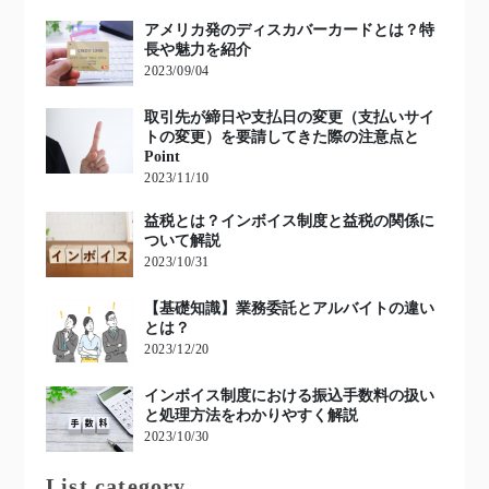
アメリカ発のディスカバーカードとは？特
長や魅力を紹介
2023/09/04
取引先が締日や支払日の変更（支払いサイ
トの変更）を要請してきた際の注意点と
Point
2023/11/10
益税とは？インボイス制度と益税の関係に
ついて解説
2023/10/31
【基礎知識】業務委託とアルバイトの違い
とは？
2023/12/20
インボイス制度における振込手数料の扱い
と処理方法をわかりやすく解説
2023/10/30
List category