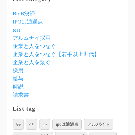
BtoB決済
IPOは通過点
test
アルムナイ採用
企業と人をつなぐ
企業と人をつなぐ【若手以上世代】
企業と人を繋ぐ
採用
給与
解説
請求書
List tag
アルバイト
ipoは通過点
ipo
bpsp
dx化