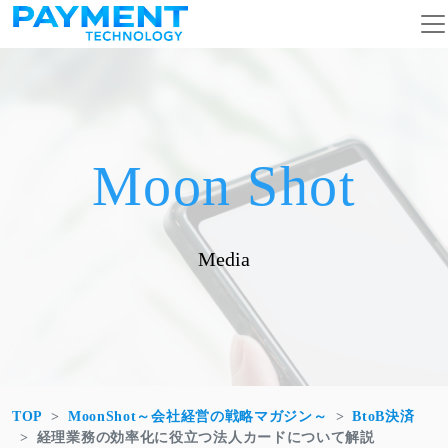
コンテンツへスキップ
メインナビゲーション
Moon Shot
Media
TOP
MoonShot～会社経営の戦略マガジン～
BtoB決済
経理業務の効率化に役立つ法人カードについて解説