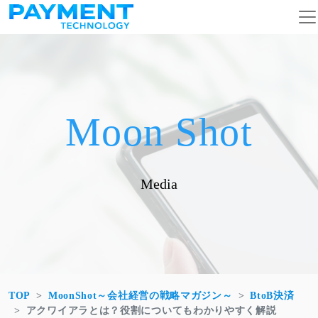
コンテンツへスキップ
メインナビゲーション
Moon Shot
Media
TOP
MoonShot～会社経営の戦略マガジン～
BtoB決済
アクワイアラとは？役割についてもわかりやすく解説