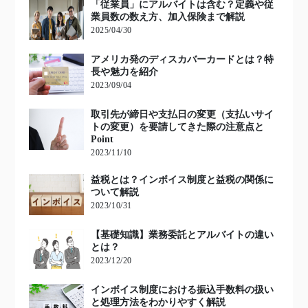
「従業員」にアルバイトは含む？定義や従
業員数の数え方、加入保険まで解説
2025/04/30
アメリカ発のディスカバーカードとは？特
長や魅力を紹介
2023/09/04
取引先が締日や支払日の変更（支払いサイ
トの変更）を要請してきた際の注意点と
Point
2023/11/10
益税とは？インボイス制度と益税の関係に
ついて解説
2023/10/31
【基礎知識】業務委託とアルバイトの違い
とは？
2023/12/20
インボイス制度における振込手数料の扱い
と処理方法をわかりやすく解説