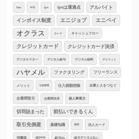
アルバイト
ipoは通過点
ipo
bpsp
dx化
インボイス制度
エニジョブ
エニペイ
オクラス
キャッシュフロー
カード
クレジットカード
クレジットカード決済
デジタルマネー
デジタル給与
デジタル給料
デメリット
ハヤメル
ファクタリング
フリーランス
仕入税額控除
企業と人をつなぐ
メリット
与信管理
企業間取引
個人事業主
企業間決済
切羽詰まった
前払いできるくん
取引先倒産
基礎知識
法人カード
採用
消費税
給与dx
給与デジタル払い
確定申告