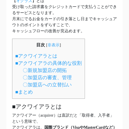
【
オクラス
】とは
受け取った請求書をクレジットカードで支払うことができ
るサービスとなります。
月末にでるお金をカードの引き落とし日までキャッシュア
ウトのポイントをずらすことで、
キャッシュフローの改善が見込めます。
目次
[
非表示
]
■アクワイアラとは
■アクワイアラの具体的な役割
〇新規加盟店の開拓
〇加盟店の審査、管理
〇加盟店への立替払い
■まとめ
■アクワイアラとは
アクワイアー（acquirer）は直訳だと「取得者、入手者」
という意味で、
アクワイアラは、
国際ブランド（VisaやMasterCardなど）