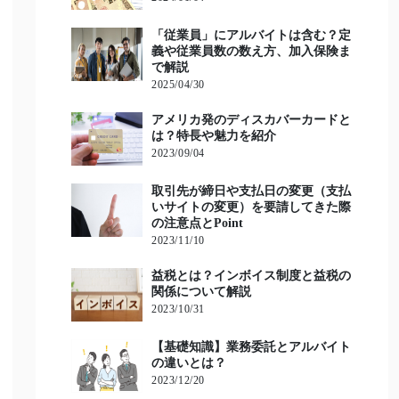
「従業員」にアルバイトは含む？定
義や従業員数の数え方、加入保険ま
で解説
2025/04/30
アメリカ発のディスカバーカードと
は？特長や魅力を紹介
2023/09/04
取引先が締日や支払日の変更（支払
いサイトの変更）を要請してきた際
の注意点とPoint
2023/11/10
益税とは？インボイス制度と益税の
関係について解説
2023/10/31
【基礎知識】業務委託とアルバイト
の違いとは？
2023/12/20