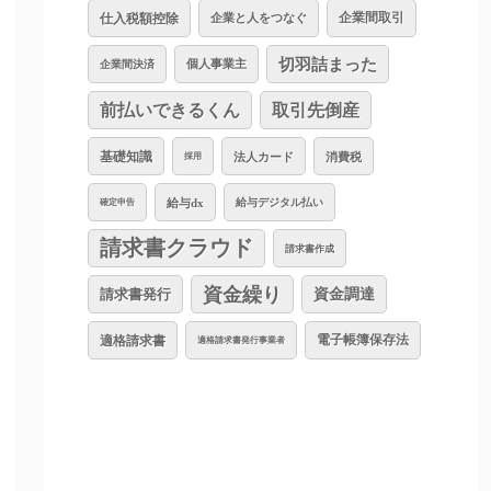
仕入税額控除
企業と人をつなぐ
企業間取引
切羽詰まった
個人事業主
企業間決済
前払いできるくん
取引先倒産
基礎知識
法人カード
消費税
採用
給与dx
給与デジタル払い
確定申告
請求書クラウド
請求書作成
資金繰り
資金調達
請求書発行
適格請求書
電子帳簿保存法
適格請求書発行事業者