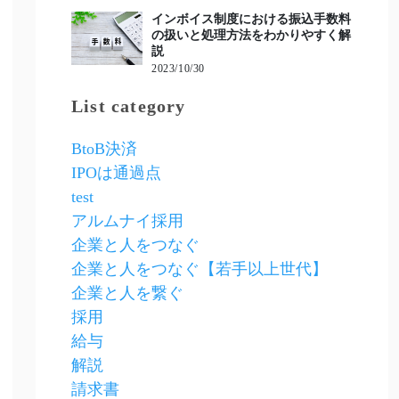
インボイス制度における振込手数料
の扱いと処理方法をわかりやすく解
説
2023/10/30
List category
BtoB決済
IPOは通過点
test
アルムナイ採用
企業と人をつなぐ
企業と人をつなぐ【若手以上世代】
企業と人を繋ぐ
採用
給与
解説
請求書