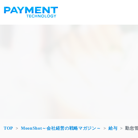
コンテンツへスキップ
メインナビゲーション
TOP
MoonShot～会社経営の戦略マガジン～
給与
勤怠