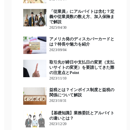
「従業員」にアルバイトは含む？定
義や従業員数の数え方、加入保険ま
で解説
2025/04/30
アメリカ発のディスカバーカードと
は？特長や魅力を紹介
2023/09/04
取引先が締日や支払日の変更（支払
いサイトの変更）を要請してきた際
の注意点とPoint
2023/11/10
益税とは？インボイス制度と益税の
関係について解説
2023/10/31
【基礎知識】業務委託とアルバイト
の違いとは？
2023/12/20