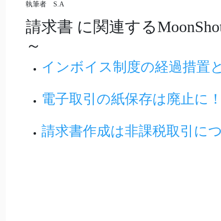
執筆者 S.A
請求書
に関連するMoonS
～
インボイス制度の経過措置と
電子取引の紙保存は廃止に
請求書作成は非課税取引に