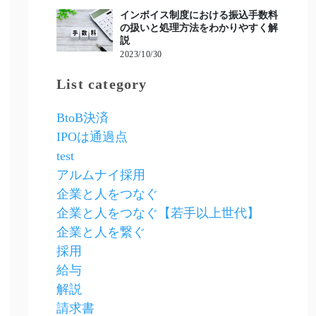
インボイス制度における振込手数料
の扱いと処理方法をわかりやすく解
説
2023/10/30
List category
BtoB決済
IPOは通過点
test
アルムナイ採用
企業と人をつなぐ
企業と人をつなぐ【若手以上世代】
企業と人を繋ぐ
採用
給与
解説
請求書