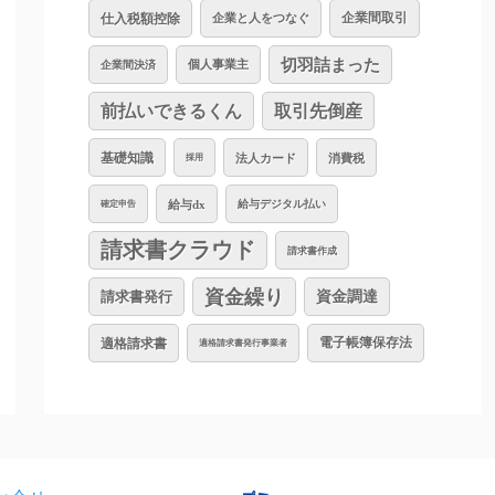
仕入税額控除
企業と人をつなぐ
企業間取引
切羽詰まった
個人事業主
企業間決済
前払いできるくん
取引先倒産
基礎知識
法人カード
消費税
採用
給与dx
給与デジタル払い
確定申告
請求書クラウド
請求書作成
資金繰り
資金調達
請求書発行
適格請求書
電子帳簿保存法
適格請求書発行事業者