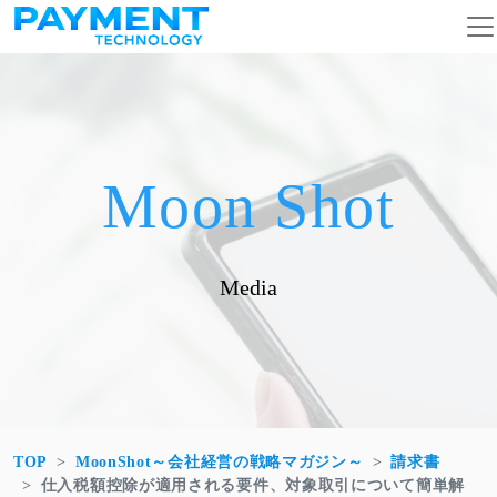
コンテンツへスキップ
メインナビゲーション
Moon Shot
Media
TOP
MoonShot～会社経営の戦略マガジン～
請求書
仕入税額控除が適用される要件、対象取引について簡単解