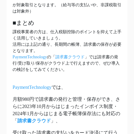
が対象取引となります。（給与等の支払いや、非課税取引
は対象外）
■まとめ
課税事業者の方は、仕入税額控除のポイントを抑えて上手
く活用していきましょう。
活用には上記の通り、長期間の帳簿、請求書の保存が必要
となります。
PaymentTechnology
の「
請求書クラウド
」では請求書の発
行/受け取り/保存がクラウド上で行えますので、ぜひ導入
の検討をしてみてください。
PaymentTechnology
では、
月額980円で請求書の発行と管理・保存ができ、さ
らに2023年10月からはじまったインボイス制度・
2024年1月からはじまる電子帳簿保存法にも対応の
「
請求書クラウド
」、
受け取った請求書の支払いをカード決済にて行う