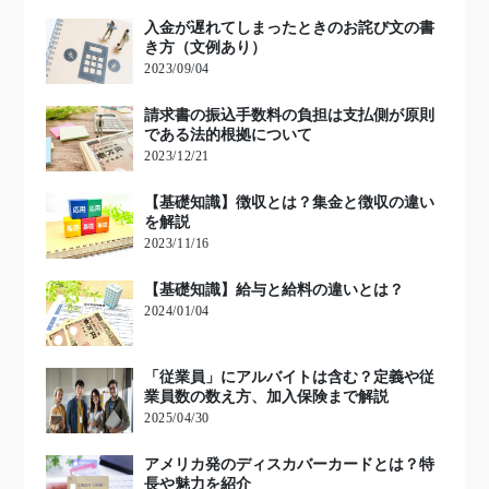
入金が遅れてしまったときのお詫び文の書
き方（文例あり）
2023/09/04
請求書の振込手数料の負担は支払側が原則
である法的根拠について
2023/12/21
【基礎知識】徴収とは？集金と徴収の違い
を解説
2023/11/16
【基礎知識】給与と給料の違いとは？
2024/01/04
「従業員」にアルバイトは含む？定義や従
業員数の数え方、加入保険まで解説
2025/04/30
アメリカ発のディスカバーカードとは？特
長や魅力を紹介