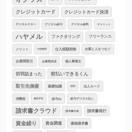
クレジットカード
クレジットカード決済
デジタルマネー
デジタル給与
デジタル給料
デメリット
ハヤメル
ファクタリング
フリーランス
仕入税額控除
企業と人をつなぐ
メリット
与信管理
企業間取引
個人事業主
企業間決済
切羽詰まった
前払いできるくん
取引先倒産
基礎知識
法人カード
採用
消費税
給与dx
給与デジタル払い
確定申告
請求書クラウド
請求書発行
請求書作成
資金繰り
資金調達
適格請求書