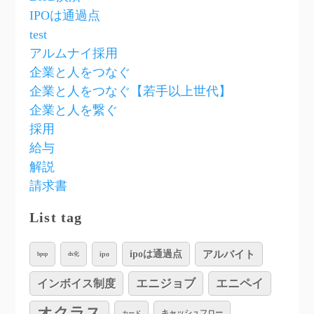
IPOは通過点
test
アルムナイ採用
企業と人をつなぐ
企業と人をつなぐ【若手以上世代】
企業と人を繋ぐ
採用
給与
解説
請求書
List tag
アルバイト
ipoは通過点
ipo
bpsp
dx化
インボイス制度
エニジョブ
エニペイ
オクラス
キャッシュフロー
カード