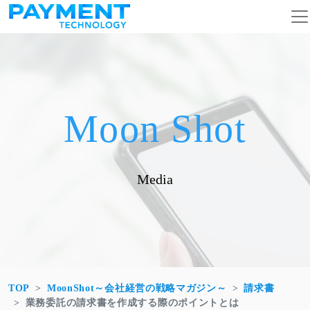
コンテンツへスキップ
メインナビゲーション
Moon Shot
Media
TOP
MoonShot～会社経営の戦略マガジン～
請求書
業務委託の請求書を作成する際のポイントとは