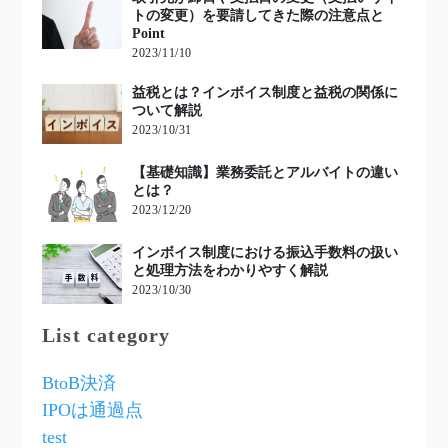
トの変更）を要請してきた際の注意点と
Point
2023/11/10
益税とは？インボイス制度と益税の関係に
ついて解説
2023/10/31
【基礎知識】業務委託とアルバイトの違い
とは？
2023/12/20
インボイス制度における振込手数料の扱い
と処理方法をわかりやすく解説
2023/10/30
List category
BtoB決済
IPOは通過点
test