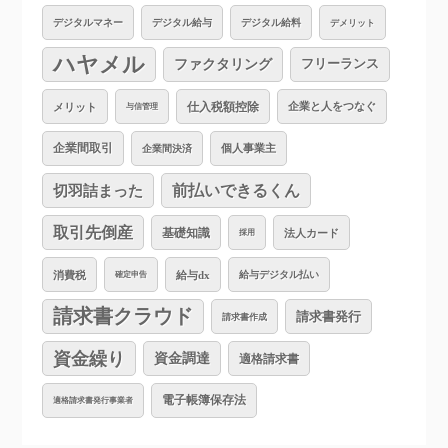
デジタルマネー
デジタル給与
デジタル給料
デメリット
ハヤメル
ファクタリング
フリーランス
仕入税額控除
企業と人をつなぐ
メリット
与信管理
企業間取引
個人事業主
企業間決済
切羽詰まった
前払いできるくん
取引先倒産
基礎知識
法人カード
採用
消費税
給与dx
給与デジタル払い
確定申告
請求書クラウド
請求書発行
請求書作成
資金繰り
資金調達
適格請求書
電子帳簿保存法
適格請求書発行事業者