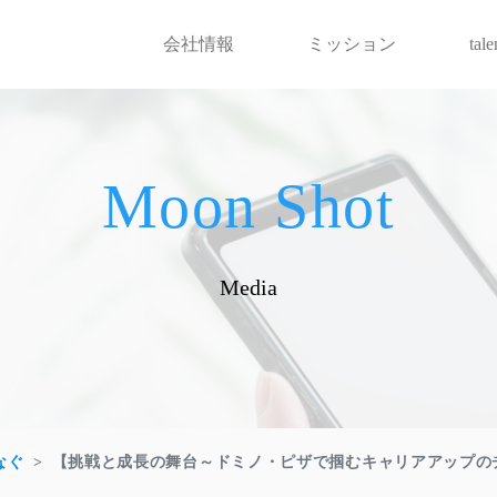
会社情報
ミッション
tal
Moon Shot
Media
なぐ
【挑戦と成長の舞台～ドミノ・ピザで掴むキャリアアップの