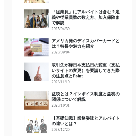
「従業員」にアルバイトは含む？定
義や従業員数の数え方、加入保険ま
で解説
2025/04/30
アメリカ発のディスカバーカードと
は？特長や魅力を紹介
2023/09/04
取引先が締日や支払日の変更（支払
いサイトの変更）を要請してきた際
の注意点とPoint
2023/11/10
益税とは？インボイス制度と益税の
関係について解説
2023/10/31
【基礎知識】業務委託とアルバイト
の違いとは？
2023/12/20