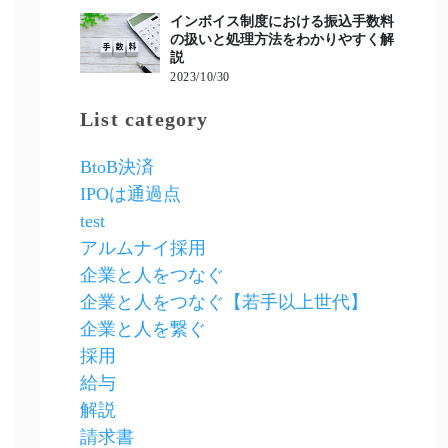
インボイス制度における振込手数料
の扱いと処理方法をわかりやすく解
説
2023/10/30
List category
BtoB決済
IPOは通過点
test
アルムナイ採用
企業と人をつなぐ
企業と人をつなぐ【若手以上世代】
企業と人を繋ぐ
採用
給与
解説
請求書