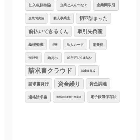
仕入税額控除
企業と人をつなぐ
企業間取引
切羽詰まった
個人事業主
企業間決済
前払いできるくん
取引先倒産
基礎知識
法人カード
消費税
採用
給与dx
給与デジタル払い
確定申告
請求書クラウド
請求書作成
資金繰り
資金調達
請求書発行
適格請求書
電子帳簿保存法
適格請求書発行事業者