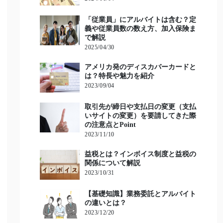
「従業員」にアルバイトは含む？定
義や従業員数の数え方、加入保険ま
で解説
2025/04/30
アメリカ発のディスカバーカードと
は？特長や魅力を紹介
2023/09/04
取引先が締日や支払日の変更（支払
いサイトの変更）を要請してきた際
の注意点とPoint
2023/11/10
益税とは？インボイス制度と益税の
関係について解説
2023/10/31
【基礎知識】業務委託とアルバイト
の違いとは？
2023/12/20