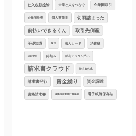
仕入税額控除
企業と人をつなぐ
企業間取引
切羽詰まった
個人事業主
企業間決済
前払いできるくん
取引先倒産
基礎知識
法人カード
消費税
採用
給与dx
給与デジタル払い
確定申告
請求書クラウド
請求書作成
資金繰り
資金調達
請求書発行
適格請求書
電子帳簿保存法
適格請求書発行事業者