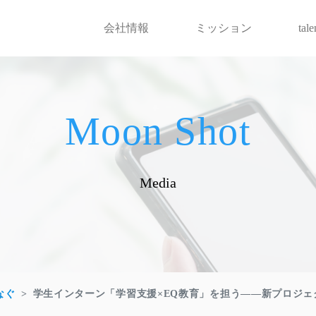
会社情報
ミッション
tal
Moon Shot
Media
なぐ
学生インターン「学習支援×EQ教育」を担う――新プロジェクト「Coa