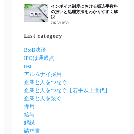
インボイス制度における振込手数料
の扱いと処理方法をわかりやすく解
説
2023/10/30
List category
BtoB決済
IPOは通過点
test
アルムナイ採用
企業と人をつなぐ
企業と人をつなぐ【若手以上世代】
企業と人を繋ぐ
採用
給与
解説
請求書