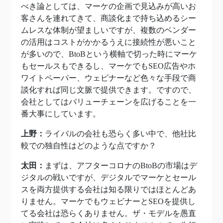
べき論としては、マーケの企画で見込みが高いお
客さんを連れてきて、商談化まで持ち込めるシー
ムレスな体制が望ましいですが、複数のベンダー
の活用はコストがかかるうえに接続性が悪いこと
が多いので、BtoBという横軸で切った時にマーケ
もセールスもできるし、マーケでもSEO広告やホ
ワイトペーパー、ウェビナーなど色々な手段で商
談化すれば同じ文脈で提供できます。ですので、
会社としてはバリューチェーンを広げることを一
番大事にしています。
上野：
ライバルの会社も恐らく多い中で、他社比
較での独自性はどのような点ですか？
太田：
まずは、アフターコロナのBtoBの市場はデ
ジタルの戦いですが、デジタルでマーケとセール
スを両方提供する会社は知る限りではほとんどあ
りません。マーケでもウェビナーとSEOを提供し
てる会社は恐らくありません。ザ・モデルを愚直