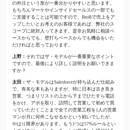
の外注という形が一番分かりやすいと思います。
もちろんマーケやインサイドセールスの一部でも
ご支援することは可能ですので、BtoBで売上をア
ップしたいとお考えのお客様であれば、弊社のス
コープに絶対入ってきます。是非お気軽に相談ベ
ースからでも、壁打ちベースからでも機会をいた
だければと思っております。
上野：
それではザ・モデルが一番重要なポイント
ですので、最後により詳しく説明をお願いできま
すか？
太田：
ザ・モデルはSalesforceが持ち込んだ仕組み
で、有名な本もありますが、特に日本は古き良き
営業、つまりリストの上から下までひたすら電話
をかけ、アポを取り、訪問して営業して初めて買
っていただくことまで全ての営業工程を1人の営業
マンが月に何件こなせるかという戦いでしたが、
やはり限界があります。もう1つは57%ルールとい