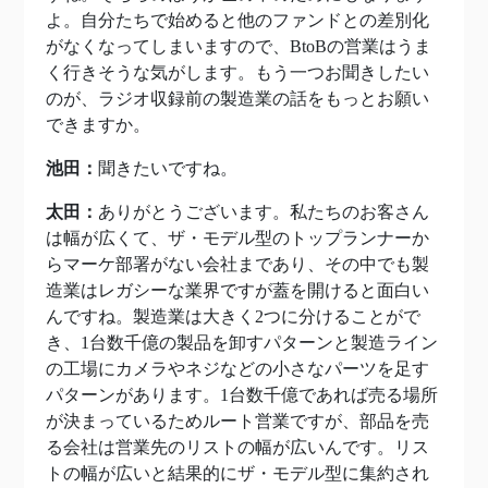
よ。自分たちで始めると他のファンドとの差別化
がなくなってしまいますので、BtoBの営業はうま
く行きそうな気がします。もう一つお聞きしたい
のが、ラジオ収録前の製造業の話をもっとお願い
できますか。
池田：
聞きたいですね。
太田：
ありがとうございます。私たちのお客さん
は幅が広くて、ザ・モデル型のトップランナーか
らマーケ部署がない会社まであり、その中でも製
造業はレガシーな業界ですが蓋を開けると面白い
んですね。製造業は大きく2つに分けることがで
き、1台数千億の製品を卸すパターンと製造ライン
の工場にカメラやネジなどの小さなパーツを足す
パターンがあります。1台数千億であれば売る場所
が決まっているためルート営業ですが、部品を売
る会社は営業先のリストの幅が広いんです。リス
トの幅が広いと結果的にザ・モデル型に集約され