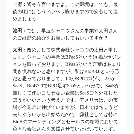
上野：
皆そう言いますよ、この環境は。でも、最
後の頃にはもうベラベラ喋りますので安心して進
めましょう。
池田：
では、早速シャコウさんの事業や太田さん
のご経歴の紹介をお願いしてもいいですか？
太田：
改めまして株式会社シャコウの太田と申し
ます。シャコウの事業はBPaaSという領域のポジシ
ョンを取っております。BPaaSという言葉はあまり
聞き慣れないと思いますが、私はBtoB3.0という形
だと思っておりまして、1.0がBPOの時代、2.0が
SaaS、BtoB3.0でBPO足すSaaSという形で、SaaSが
難しくて使いこなせない企業はSaaSごと外注した
ほうがいいという考え方です。アメリカはこの市
場が今非常に伸びていますが、日本ではちょうど
去年ぐらいから出始めたので、弊社としては特に
BtoBのマーケティングとセールスの領域において
色々な会社さんを支援させていただいています。