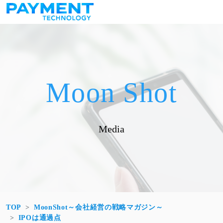
コンテンツへスキップ
メインナビゲーション
Moon Shot
Media
TOP
MoonShot～会社経営の戦略マガジン～
IPOは通過点