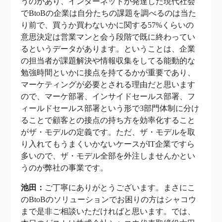
うのがあり、インターネットが発達した現代社会
でBtoBの企業は自分たちの課題を調べるのは当た
り前で、買うか買わないかに関する57%くらいの
意思決定は営業マンと会う段階で既に終わってい
るというデータがあります。ということは、企業
の担当者が課題解決や情報収集をしてる能動的な
勉強時間といかに接点を持てるかが重要であり、
マーケティングが必要とされる理由だと思います
ので、マーケ部署、インサイドセールス部署、フ
ィールドセールス部署という形で3部門体制に分け
ることで顧客との接点の持ち方を効率化すること
がザ・モデルの定義です。ただ、ザ・モデルを取
り入れてもうまくいかないケースがIT企業ですら
多いので、ザ・モデル全部を外注しませんかとい
うのが弊社の事業です。
池田：
ご丁寧にありがとうございます。まさにこ
のBtoBのソリューションでお困りの方はシャコウ
まで是非ご相談いただければと思います。では、