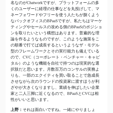
名なのがChatworkですが、プラットフォームの多
くのユーザーに経理の仕事などを丸投げして、マ
ネーフォワードやフリーを使う人たちが捌くよう
なバックオフィスのBPaaSですが、私たちはマーケ
ティングやセールスの攻める側のBPaaSのポジショ
ンを取りたいという構想はあります。普遍的な理
論を作るようなものですが、このような施策をこ
の順番で打てば成長するというようなザ・モデル
型のフレームワークとその実行能力も備えている
ので、CVC（コーポレート・ベンチャー・キャピ
タル）のような機能を自社で持つのは現実的な選
択肢だと思います。月数百万のコンサルの実務よ
りも、一部のエクイティを買い取ることで急成長
させながら次のラウンドの投資家に渡すほうが利
ざやが大きくなりますし、業績を伸ばしたい企業
家と二人三脚に近くなるので、BPaaSとCVCは相
性がいいと思います。
上野：
それは面白いですね。一緒にやりましょ