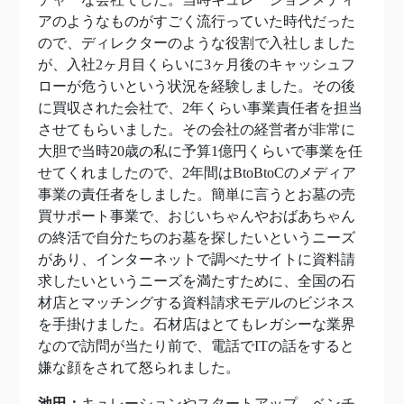
アのようなものがすごく流行っていた時代だった
ので、ディレクターのような役割で入社しました
が、入社2ヶ月目くらいに3ヶ月後のキャッシュフ
ローが危ういという状況を経験しました。その後
に買収された会社で、2年くらい事業責任者を担当
させてもらいました。その会社の経営者が非常に
大胆で当時20歳の私に予算1億円くらいで事業を任
せてくれましたので、2年間はBtoBtoCのメディア
事業の責任者をしました。簡単に言うとお墓の売
買サポート事業で、おじいちゃんやおばあちゃん
の終活で自分たちのお墓を探したいというニーズ
があり、インターネットで調べたサイトに資料請
求したいというニーズを満たすために、全国の石
材店とマッチングする資料請求モデルのビジネス
を手掛けました。石材店はとてもレガシーな業界
なので訪問が当たり前で、電話でITの話をすると
嫌な顔をされて怒られました。
池田：
キュレーションやスタートアップ、ベンチ