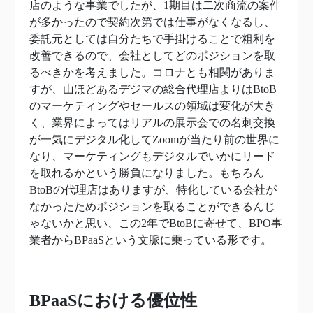
店のような事業でしたが、1期目は二次商流の案件
が多かったので契約次第では仕事がなくなるし、
委託元としては自分たちで手掛けることで粗利を
改善できるので、会社としてどのポジションを取
るべきかを考えました。コロナとも相関がありま
すが、山ほどあるデジマの総合代理店よりはBtoB
のマーケティングやセールスの領域は変化が大き
く、業界によってはリアルの展示会での名刺交換
が一気にデジタル化してZoomが当たり前の世界に
なり、マーケティングもデジタルでいかにリード
を取れるかという勝負になりました。もちろん
BtoBの代理店はありますが、特化している会社が
なかったためポジションを取ることができるんじ
ゃないかと思い、この2年でBtoBに寄せて、BPO事
業者からBPaaSという文脈に乗っている形です。
BPaaSにおける優位性