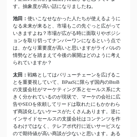
す。抽象度が高い話になりましたね。
池田：
使いこなせなかった人たちが使えるように
なる未来が来ると、市場もこの先ぐっと広がって
いきますよね？市場が広がる時に面取りやポジシ
ョンを取り切ってナンバーワンになるという点で
は、かなり重要度が高いと思いますがライバルの
情勢などを踏まえて今後の展開はどのように考え
られていますか？
太田：
戦略としてはバリューチェーンを広げるこ
とを重要視していて、BPaaSに限らず国内のBtoB
の支援会社がマーケティング系とセールス系に大
きく分かれているのが現状で、マーケの会社に広
告やSEOを依頼してリードは取れたにもかかわら
ず商談化しないケースがたくさんあります。逆に
インサイドセールスの支援会社はコンテンツを作
るわけではなく、テレアポ代行に近いサービスな
ので期待値が高い商談が少ないと思います。ある