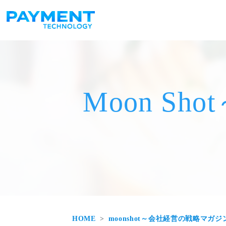
メインナビゲーション
コンテンツへスキップ
Moon S
HOME
moonshot～会社経営の戦略マガジ