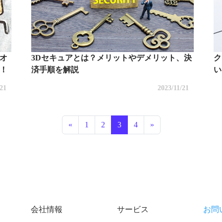
オ
3Dセキュアとは？メリットやデメリット、決
ク
！
済手順を解説
い
/21
2023/11/21
投稿ナビゲーション
«
1
2
3
4
»
会社情報
サービス
お問