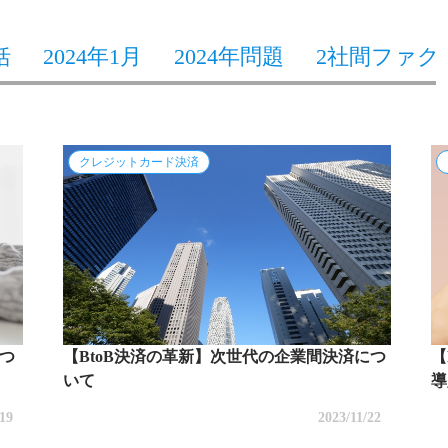
括
2024年1月
2024年問題
2社間ファク
クレジットカード決済
つ
【BtoB決済の革新】次世代の企業間決済につ
【
いて
導
/19
2023/11/22