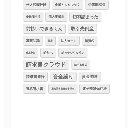
仕入税額控除
企業と人をつなぐ
企業間取引
切羽詰まった
個人事業主
企業間決済
前払いできるくん
取引先倒産
基礎知識
法人カード
消費税
採用
給与dx
給与デジタル払い
確定申告
請求書クラウド
請求書作成
資金繰り
資金調達
請求書発行
適格請求書
電子帳簿保存法
適格請求書発行事業者