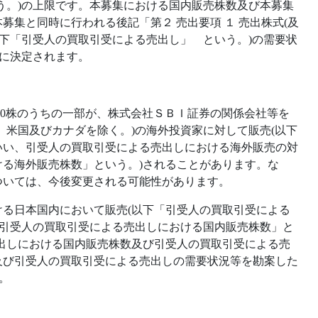
う。)の上限です。本募集における国内販売株数及び本募集
集と同時に行われる後記「第２ 売出要項 １ 売出株式(及
以下「引受人の買取引受による売出し」 という。)の需要状
)に決定されます。
00株のうちの一部が、株式会社ＳＢＩ証券の関係会社等を
、米国及びカナダを除く。)の海外投資家に対して販売(以下
いい、引受人の買取引受による売出しにおける海外販売の対
る海外販売株数」という。)されることがあります。な
ついては、今後変更される可能性があります。
る日本国内において販売(以下「引受人の買取引受による
「引受人の買取引受による売出しにおける国内販売株数」と
出しにおける国内販売株数及び引受人の買取引受による売
及び引受人の買取引受による売出しの需要状況等を勘案した
す。