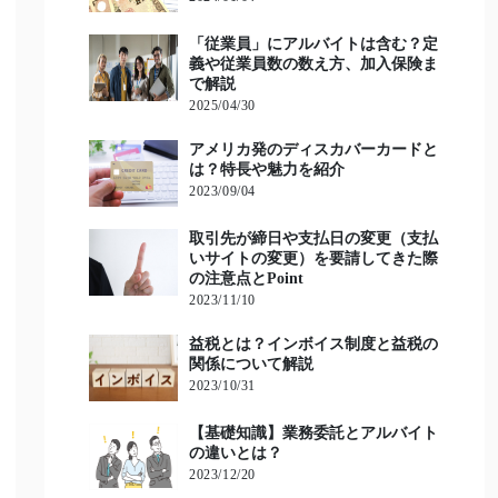
「従業員」にアルバイトは含む？定
義や従業員数の数え方、加入保険ま
で解説
2025/04/30
アメリカ発のディスカバーカードと
は？特長や魅力を紹介
2023/09/04
取引先が締日や支払日の変更（支払
いサイトの変更）を要請してきた際
の注意点とPoint
2023/11/10
益税とは？インボイス制度と益税の
関係について解説
2023/10/31
【基礎知識】業務委託とアルバイト
の違いとは？
2023/12/20