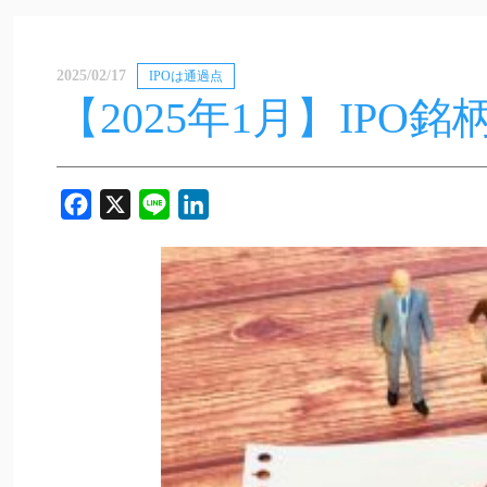
2025/02/17
IPOは通過点
【2025年1月】IPO
Facebook
X
Line
LinkedIn