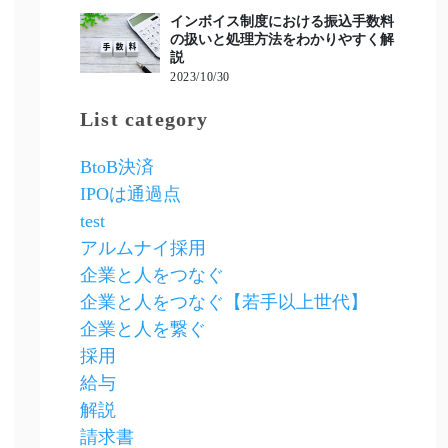
インボイス制度における振込手数料
の扱いと処理方法をわかりやすく解
説
2023/10/30
List category
BtoB決済
IPOは通過点
test
アルムナイ採用
企業と人をつなぐ
企業と人をつなぐ【若手以上世代】
企業と人を繋ぐ
採用
給与
解説
請求書