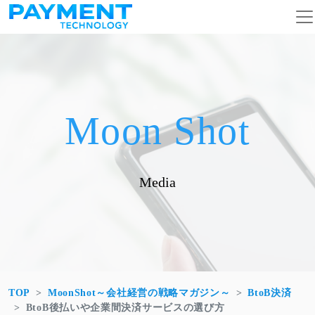
コンテンツへスキップ
メインナビゲーション
Moon Shot
Media
TOP
MoonShot～会社経営の戦略マガジン～
BtoB決済
BtoB後払いや企業間決済サービスの選び方