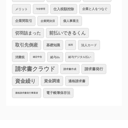
仕入税額控除
企業と人をつなぐ
メリット
与信管理
企業間取引
個人事業主
企業間決済
切羽詰まった
前払いできるくん
取引先倒産
基礎知識
法人カード
採用
消費税
給与dx
給与デジタル払い
確定申告
請求書クラウド
請求書発行
請求書作成
資金繰り
資金調達
適格請求書
電子帳簿保存法
適格請求書発行事業者