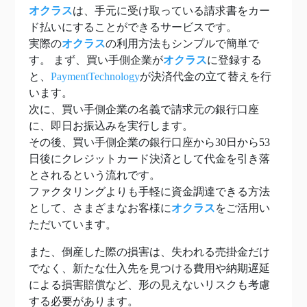
オクラス
は、手元に受け取っている請求書をカー
ド払いにすることができるサービスです。
実際の
オクラス
の利用方法もシンプルで簡単で
す。 まず、買い手側企業が
オクラス
に登録する
と、
PaymentTechnology
が決済代金の立て替えを行
います。
次に、買い手側企業の名義で請求元の銀行口座
に、即日お振込みを実行します。
その後、買い手側企業の銀行口座から30日から53
日後にクレジットカード決済として代金を引き落
とされるという流れです。
ファクタリングよりも手軽に資金調達できる方法
として、さまざまなお客様に
オクラス
をご活用い
ただいています。
また、倒産した際の損害は、失われる売掛金だけ
でなく、新たな仕入先を見つける費用や納期遅延
による損害賠償など、形の見えないリスクも考慮
する必要があります。