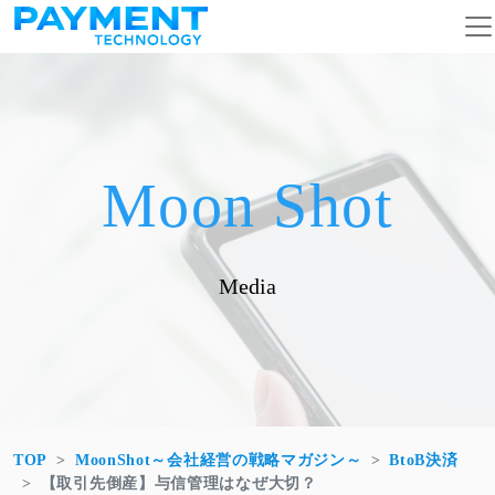
コンテンツへスキップ
メインナビゲーション
Moon Shot
Media
TOP
MoonShot～会社経営の戦略マガジン～
BtoB決済
【取引先倒産】与信管理はなぜ大切？