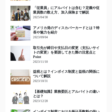
「従業員」にアルバイトは含む？定義や従
業員数の数え方、加入保険まで解説
2025/04/30
アメリカ発のディスカバーカードとは？特
長や魅力を紹介
2023/09/04
取引先が締日や支払日の変更（支払いサイ
トの変更）を要請してきた際の注意点と
Point
2023/11/10
益税とは？インボイス制度と益税の関係に
ついて解説
2023/10/31
【基礎知識】業務委託とアルバイトの違い
とは？
2023/12/20
インボイス制度における振込手数料の扱い