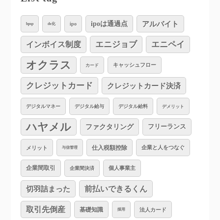
アルバイト
ipoは通過点
ipo
bpsp
dx化
インボイス制度
エニジョブ
エニペイ
オクラス
キャッシュフロー
カード
クレジットカード
クレジットカード決済
デジタルマネー
デジタル給与
デジタル給料
デメリット
ハヤメル
ファクタリング
フリーランス
仕入税額控除
企業と人をつなぐ
メリット
与信管理
企業間取引
個人事業主
企業間決済
切羽詰まった
前払いできるくん
取引先倒産
基礎知識
法人カード
採用