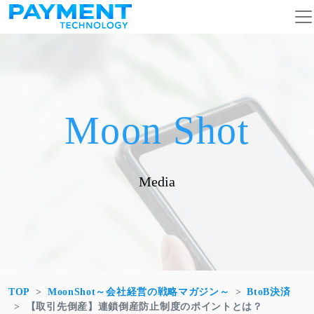
コンテンツへスキップ
メインナビゲーション
Moon Shot
Media
TOP
MoonShot～会社経営の戦略マガジン～
BtoB決済
【取引先倒産】連鎖倒産防止制度のポイントとは？