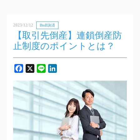
2023/12/12
BtoB決済
【取引先倒産】連鎖倒産防
止制度のポイントとは？
Facebook
X
Line
LinkedIn