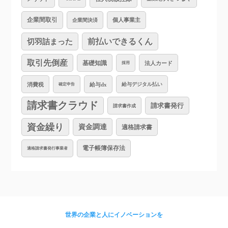
企業間取引
個人事業主
企業間決済
切羽詰まった
前払いできるくん
取引先倒産
基礎知識
法人カード
採用
消費税
給与dx
給与デジタル払い
確定申告
請求書クラウド
請求書発行
請求書作成
資金繰り
資金調達
適格請求書
電子帳簿保存法
適格請求書発行事業者
世界の企業と人にイノベーションを