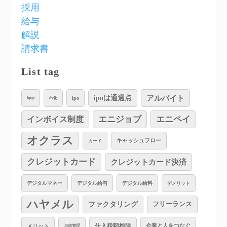
採用
給与
解説
請求書
List tag
アルバイト
ipoは通過点
ipo
bpsp
dx化
インボイス制度
エニジョブ
エニペイ
オクラス
キャッシュフロー
カード
クレジットカード
クレジットカード決済
デジタルマネー
デジタル給与
デジタル給料
デメリット
ハヤメル
ファクタリング
フリーランス
仕入税額控除
企業と人をつなぐ
メリット
与信管理