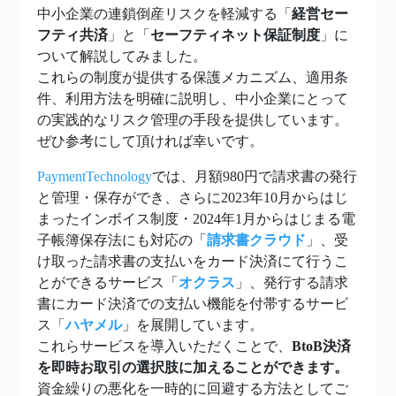
中小企業の連鎖倒産リスクを軽減する「
経営セー
フティ共済
」と「
セーフティネット保証制度
」に
ついて解説してみました。
これらの制度が提供する保護メカニズム、適用条
件、利用方法を明確に説明し、中小企業にとって
の実践的なリスク管理の手段を提供しています。
ぜひ参考にして頂ければ幸いです。
PaymentTechnology
では、月額980円で請求書の発行
と管理・保存ができ、さらに2023年10月からはじ
まったインボイス制度・2024年1月からはじまる電
子帳簿保存法にも対応の「
請求書クラウド
」、受
け取った請求書の支払いをカード決済にて行うこ
とができるサービス「
オクラス
」、発行する請求
書にカード決済での支払い機能を付帯するサービ
ス「
ハヤメル
」を展開しています。
これらサービスを導入いただくことで、
BtoB決済
を即時お取引の選択肢に加えることができます。
資金繰りの悪化を一時的に回避する方法としてご