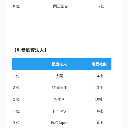
8 位
岡三証券
2社
【引受監査法人】
監査法人
引受社数
１位
太陽
14社
２位
EY新日本
13社
３位
あずさ
10社
３位
トーマツ
10社
3 位
PwC Japan
10社