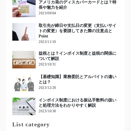
アメリカ発のディスカバーカードとは？特
長や魅力を紹介
2023/09/04
取引先が締日や支払日の変更（支払いサイ
トの変更）を要請してきた際の注意点と
Point
2023/11/10
益税とは？インボイス制度と益税の関係に
ついて解説
2023/10/31
【基礎知識】業務委託とアルバイトの違い
とは？
2023/12/20
インボイス制度における振込手数料の扱い
と処理方法をわかりやすく解説
2023/10/30
List category