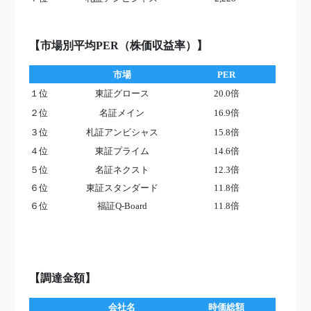
【市場別平均PER（株価収益率）】
市場
PER
１位
東証グロース
20.0倍
２位
名証メイン
16.9倍
３位
札証アンビシャス
15.8倍
４位
東証プライム
14.6倍
５位
名証ネクスト
12.3倍
６位
東証スタンダード
11.8倍
６位
福証Q-Board
11.8倍
【調達金額】
会社名
時価総額