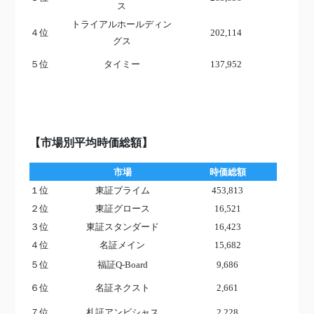
ス
トライアルホールディン
４位
202,114
グス
５位
タイミー
137,952
【市場別平均時価総額】
市場
時価総額
１位
東証プライム
453,813
２位
東証グロース
16,521
３位
東証スタンダード
16,423
４位
名証メイン
15,682
５位
福証Q-Board
9,686
６位
名証ネクスト
2,661
７位
札証アンビシャス
2,228