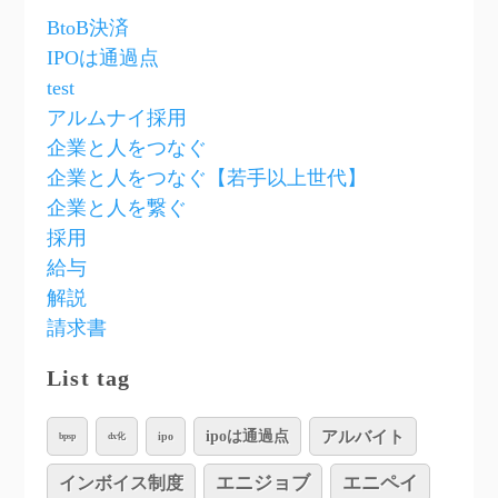
BtoB決済
IPOは通過点
test
アルムナイ採用
企業と人をつなぐ
企業と人をつなぐ【若手以上世代】
企業と人を繋ぐ
採用
給与
解説
請求書
List tag
アルバイト
ipoは通過点
ipo
bpsp
dx化
インボイス制度
エニジョブ
エニペイ