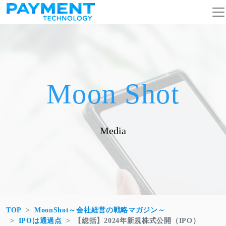
コンテンツへスキップ
メインナビゲーション
Moon Shot
Media
TOP
MoonShot～会社経営の戦略マガジン～
IPOは通過点
【総括】2024年新規株式公開（IPO）