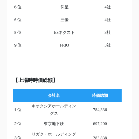
６位
仰星
4社
6 位
三優
4社
8 位
ESネクスト
3社
９位
FRIQ
3社
【上場時時価総額】
会社名
時価総額
キオクシアホールディン
１位
784,336
グス
２位
東京地下鉄
697,200
リガク・ホールディング
３位
283,838