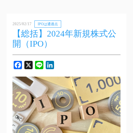
2025/02/17
IPOは通過点
【総括】2024年新規株式公
開（IPO）
Facebook
X
Line
LinkedIn