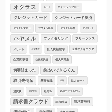
オクラス
キャッシュフロー
カード
クレジットカード
クレジットカード決済
デジタルマネー
デジタル給与
デジタル給料
デメリット
ハヤメル
ファクタリング
フリーランス
仕入税額控除
企業と人をつなぐ
メリット
与信管理
企業間取引
個人事業主
企業間決済
切羽詰まった
前払いできるくん
取引先倒産
基礎知識
法人カード
採用
消費税
給与dx
給与デジタル払い
確定申告
請求書クラウド
請求書発行
請求書作成