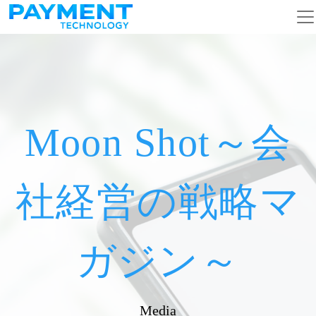
メインナビゲーション
コンテンツへスキップ
Moon Shot～会
社経営の戦略マ
ガジン～
Media