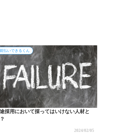
タリング
3社間ファクタリング
AI-OCR
前払いできるくん
途採用において採ってはいけない人材と
？
2024/02/05