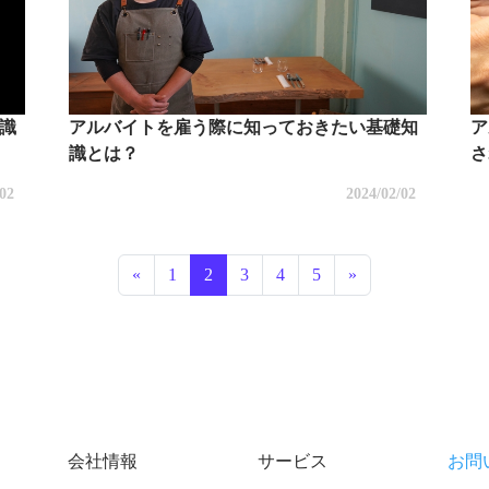
識
アルバイトを雇う際に知っておきたい基礎知
ア
識とは？
さ
/02
2024/02/02
投稿ナビゲーション
«
1
2
3
4
5
»
会社情報
サービス
お問