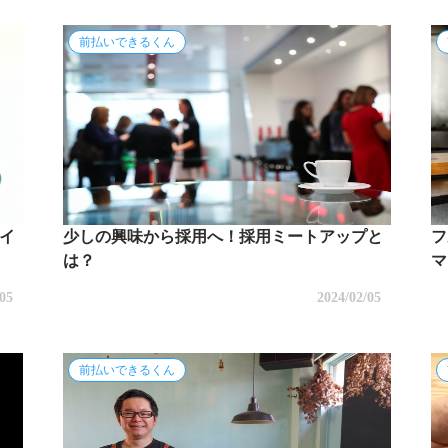
前払いできるくん
イ
少しの興味から採用へ！採用ミートアップと
フ
は？
マ
/05
2024/02/05
前払いできるくん