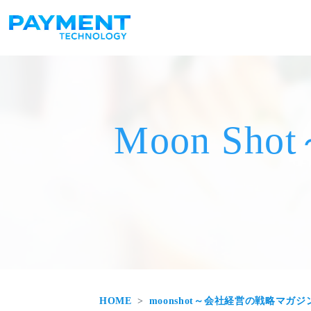
メインナビゲーション
コンテンツへスキップ
Moon S
HOME
moonshot～会社経営の戦略マガジ